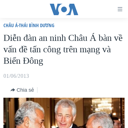
Đường
dẫn
CHÂU Á-THÁI BÌNH DƯƠNG
truy
TRANG CHỦ
Diễn đàn an ninh Châu Á bàn về
cập
VIỆT NAM
vấn đề tấn công trên mạng và
Tới
HOA KỲ
nội
Biển Đông
BIỂN ĐÔNG
dung
THẾ GIỚI
chính
01/06/2013
BLOG
Tới
Chia sẻ
điều
DIỄN ĐÀN
hướng
MỤC
chính
CHUYÊN ĐỀ
TỰ DO BÁO CHÍ
Đi
HỌC TIẾNG ANH
VẠCH TRẦN TIN GIẢ
CHIẾN TRANH THƯƠNG MẠI CỦA MỸ: QUÁ KHỨ VÀ HIỆN
tới