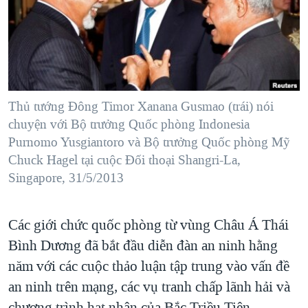
TẠI
VIDEO
"Tìm"
NGƯỜI VIỆT HẢI NGOẠI
HÀNH TRÌNH BẦU CỬ 2024
NGHE
ĐỜI SỐNG
MỘT NĂM CHIẾN TRANH TẠI DẢI GAZA
KINH TẾ
MẠNG XÃ HỘI
GIẢI MÃ VÀNH ĐAI & CON ĐƯỜNG
KHOA HỌC
NGÀY TỊ NẠN THẾ GIỚI
Thủ tướng Đông Timor Xanana Gusmao (trái) nói
SỨC KHOẺ
chuyện với Bộ trưởng Quốc phòng Indonesia
TRỊNH VĨNH BÌNH - NGƯỜI HẠ 'BÊN THẮNG CUỘC'
Ngôn ngữ khác
VĂN HOÁ
Purnomo Yusgiantoro và Bộ trưởng Quốc phòng Mỹ
GROUND ZERO – XƯA VÀ NAY
Chuck Hagel tại cuộc Đối thoại Shangri-La,
THỂ THAO
Singapore, 31/5/2013
CHI PHÍ CHIẾN TRANH AFGHANISTAN
GIÁO DỤC
CÁC GIÁ TRỊ CỘNG HÒA Ở VIỆT NAM
Các giới chức quốc phòng từ vùng Châu Á Thái
THƯỢNG ĐỈNH TRUMP-KIM TẠI VIỆT NAM
Bình Dương đã bắt đầu diễn đàn an ninh hằng
TRỊNH VĨNH BÌNH VS. CHÍNH PHỦ VIỆT NAM
năm với các cuộc thảo luận tập trung vào vấn đề
NGƯ DÂN VIỆT VÀ LÀN SÓNG TRỘM HẢI SÂM
an ninh trên mạng, các vụ tranh chấp lãnh hải và
BÊN KIA QUỐC LỘ: TIẾNG VỌNG TỪ NÔNG THÔN MỸ
chương trình hạt nhân của Bắc Triều Tiên.