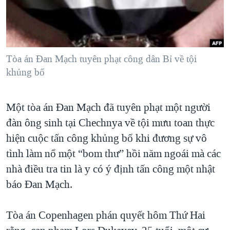
TẠI
VIDEO
"Tìm"
NGƯỜI VIỆT HẢI NGOẠI
HÀNH TRÌNH BẦU CỬ 2024
NGHE
ĐỜI SỐNG
MỘT NĂM CHIẾN TRANH TẠI DẢI GAZA
KINH TẾ
MẠNG XÃ HỘI
Tòa án Đan Mạch tuyên phạt công dân Bỉ về tội
GIẢI MÃ VÀNH ĐAI & CON ĐƯỜNG
KHOA HỌC
khủng bố
NGÀY TỊ NẠN THẾ GIỚI
SỨC KHOẺ
TRỊNH VĨNH BÌNH - NGƯỜI HẠ 'BÊN THẮNG CUỘC'
Ngôn ngữ khác
VĂN HOÁ
Một tòa án Đan Mạch đã tuyên phạt một người
GROUND ZERO – XƯA VÀ NAY
đàn ông sinh tại Chechnya về tội mưu toan thực
THỂ THAO
CHI PHÍ CHIẾN TRANH AFGHANISTAN
hiện cuộc tấn công khủng bố khi đương sự vô
GIÁO DỤC
CÁC GIÁ TRỊ CỘNG HÒA Ở VIỆT NAM
tình làm nổ một “bom thư” hồi năm ngoái mà các
nhà điều tra tin là y có ý định tấn công một nhật
THƯỢNG ĐỈNH TRUMP-KIM TẠI VIỆT NAM
báo Đan Mạch.
TRỊNH VĨNH BÌNH VS. CHÍNH PHỦ VIỆT NAM
NGƯ DÂN VIỆT VÀ LÀN SÓNG TRỘM HẢI SÂM
Tòa án Copenhagen phán quyết hôm Thứ Hai
BÊN KIA QUỐC LỘ: TIẾNG VỌNG TỪ NÔNG THÔN MỸ