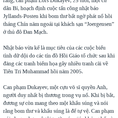
rằng, can phạm Lors Dukayev, 25 tuổi, một cư
QUAN HỆ VIỆT MỸ
dân Bỉ, hoạch định cuộc tấn công nhật báo
Jyllands-Posten khi bom thư bất ngờ phát nổ hồi
tháng Chín năm ngoái tại khách sạn “Joergensen”
ở thủ đô Đan Mạch.
Nhật báo vừa kể là mục tiêu của các cuộc biểu
tình dữ dội do các tín đồ Hồi Giáo tổ chức sau khi
đăng các tranh biếm họa gây nhiều tranh cãi về
Tiên Tri Muhammad hồi năm 2005.
Can phạm Dukayev, một cựu võ sĩ quyền Anh,
người duy nhất bị thương trong vụ nổ. Khi bị bắt,
đương sự còn mang theo một khẩu súng và nói
rằng bom thư và khẩu súng là để tự vệ. Can phạm