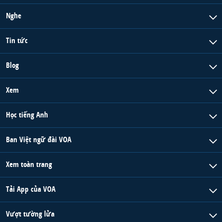
Nghe
Tin tức
Blog
Xem
Học tiếng Anh
Ban Việt ngữ đài VOA
Xem toàn trang
Tải App của VOA
Vượt tường lửa