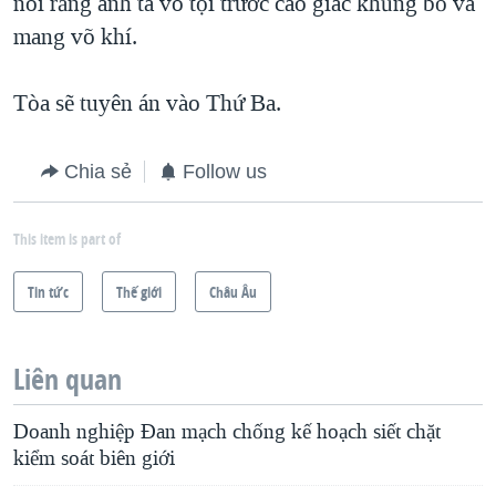
nói rằng anh ta vô tội trước cáo giác khủng bố và
mang võ khí.
Tòa sẽ tuyên án vào Thứ Ba.
Chia sẻ
Follow us
This item is part of
Tin tức
Thế giới
Châu Âu
Liên quan
Doanh nghiệp Đan mạch chống kế hoạch siết chặt
kiểm soát biên giới