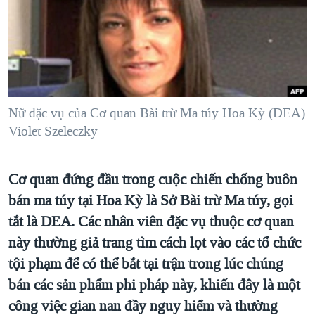
TẠI
VIDEO
"Tìm"
NGƯỜI VIỆT HẢI NGOẠI
HÀNH TRÌNH BẦU CỬ 2024
NGHE
ĐỜI SỐNG
MỘT NĂM CHIẾN TRANH TẠI DẢI GAZA
KINH TẾ
MẠNG XÃ HỘI
GIẢI MÃ VÀNH ĐAI & CON ĐƯỜNG
KHOA HỌC
NGÀY TỊ NẠN THẾ GIỚI
Nữ đặc vụ của Cơ quan Bài trừ Ma túy Hoa Kỳ (DEA)
SỨC KHOẺ
Violet Szeleczky
TRỊNH VĨNH BÌNH - NGƯỜI HẠ 'BÊN THẮNG CUỘC'
Ngôn ngữ khác
VĂN HOÁ
GROUND ZERO – XƯA VÀ NAY
THỂ THAO
Cơ quan đứng đầu trong cuộc chiến chống buôn
CHI PHÍ CHIẾN TRANH AFGHANISTAN
GIÁO DỤC
bán ma túy tại Hoa Kỳ là Sở Bài trừ Ma túy, gọi
CÁC GIÁ TRỊ CỘNG HÒA Ở VIỆT NAM
tắt là DEA. Các nhân viên đặc vụ thuộc cơ quan
THƯỢNG ĐỈNH TRUMP-KIM TẠI VIỆT NAM
này thường giả trang tìm cách lọt vào các tổ chức
TRỊNH VĨNH BÌNH VS. CHÍNH PHỦ VIỆT NAM
tội phạm để có thể bắt tại trận trong lúc chúng
bán các sản phẩm phi pháp này, khiến đây là một
NGƯ DÂN VIỆT VÀ LÀN SÓNG TRỘM HẢI SÂM
công việc gian nan đầy nguy hiểm và thường
BÊN KIA QUỐC LỘ: TIẾNG VỌNG TỪ NÔNG THÔN MỸ