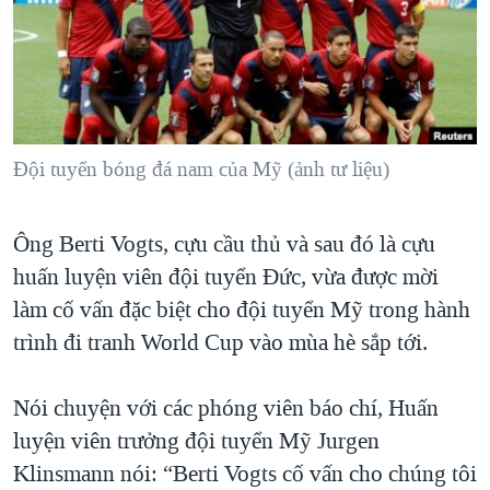
TẠI
VIDEO
"Tìm"
NGƯỜI VIỆT HẢI NGOẠI
HÀNH TRÌNH BẦU CỬ 2024
NGHE
ĐỜI SỐNG
MỘT NĂM CHIẾN TRANH TẠI DẢI GAZA
KINH TẾ
MẠNG XÃ HỘI
GIẢI MÃ VÀNH ĐAI & CON ĐƯỜNG
KHOA HỌC
NGÀY TỊ NẠN THẾ GIỚI
Đội tuyển bóng đá nam của Mỹ (ảnh tư liệu)
SỨC KHOẺ
TRỊNH VĨNH BÌNH - NGƯỜI HẠ 'BÊN THẮNG CUỘC'
Ngôn ngữ khác
VĂN HOÁ
Ông Berti Vogts, cựu cầu thủ và sau đó là cựu
GROUND ZERO – XƯA VÀ NAY
THỂ THAO
huấn luyện viên đội tuyển Đức, vừa được mời
CHI PHÍ CHIẾN TRANH AFGHANISTAN
GIÁO DỤC
làm cố vấn đặc biệt cho đội tuyển Mỹ trong hành
CÁC GIÁ TRỊ CỘNG HÒA Ở VIỆT NAM
trình đi tranh World Cup vào mùa hè sắp tới.
THƯỢNG ĐỈNH TRUMP-KIM TẠI VIỆT NAM
TRỊNH VĨNH BÌNH VS. CHÍNH PHỦ VIỆT NAM
Nói chuyện với các phóng viên báo chí, Huấn
luyện viên trưởng đội tuyển Mỹ Jurgen
NGƯ DÂN VIỆT VÀ LÀN SÓNG TRỘM HẢI SÂM
Klinsmann nói: “Berti Vogts cố vấn cho chúng tôi
BÊN KIA QUỐC LỘ: TIẾNG VỌNG TỪ NÔNG THÔN MỸ