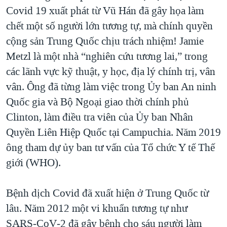
Covid 19 xuất phát từ Vũ Hán đã gây họa làm
QUAN HỆ VIỆT MỸ
chết một số người lớn tương tự, mà chính quyền
cộng sản Trung Quốc chịu trách nhiệm! Jamie
Metzl là một nhà “nghiên cứu tương lai,” trong
các lãnh vực kỹ thuật, y học, địa lý chính trị, vân
vân. Ông đã từng làm việc trong Ủy ban An ninh
Quốc gia và Bộ Ngoại giao thời chính phủ
Clinton, làm điều tra viên của Ủy ban Nhân
Quyền Liên Hiệp Quốc tại Campuchia. Năm 2019
ông tham dự ủy ban tư vấn của Tổ chức Y tế Thế
giới (WHO).
Bệnh dịch Covid đã xuất hiện ở Trung Quốc từ
lâu. Năm 2012 một vi khuẩn tương tự như
SARS‑CoV‑2 đã gây bệnh cho sáu người làm