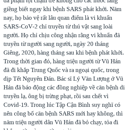
đã phạm tội chậm trễ không cho các nước láng
giềng biết ngay khi bệnh SARS phát khởi. Năm
nay, họ bảo vệ rất lâu quan điểm là vi khuẩn
SARS‑CoV‑2 chỉ truyền từ thú vật sang loài
người. Họ chỉ chịu công nhận rằng vi khuẩn đã
truyền từ người sang người, ngày 20 tháng
Giêng, 2020, hàng tháng sau khi bệnh phát khởi.
Trong thời gian đó, hàng triệu người từ Vũ Hán
đã đi khắp Trung Quốc và ra ngoại quốc, trong
dịp Tết Nguyên Đán. Bác sĩ Lý Văn Lượng ở Vũ
Hán đã báo động các đồng nghiệp về căn bệnh di
truyền lạ, ông bị trừng phạt, rồi sau chết vì
Covid-19. Trong lúc Tập Cận Bình suy nghĩ có
nên công bố căn bệnh SARS mới hay không, thì
năm triệu người dân Vũ Hán đã bỏ chạy, tỏa đi