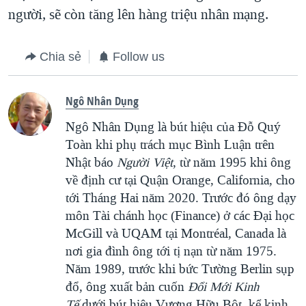
người, sẽ còn tăng lên hàng triệu nhân mạng.
Chia sẻ
Follow us
Ngô Nhân Dụng
Ngô Nhân Dụng là bút hiệu của Đỗ Quý
Toàn khi phụ trách mục Bình Luận trên
Nhật báo
Người Việt
, từ năm 1995 khi ông
về định cư tại Quận Orange, California, cho
tới Tháng Hai năm 2020. Trước đó ông dạy
môn Tài chánh học (Finance) ở các Đại học
McGill và UQAM tại Montréal, Canada là
nơi gia đình ông tới tị nạn từ năm 1975.
Năm 1989, trước khi bức Tường Berlin sụp
đổ, ông xuất bản cuốn
Đổi Mới Kinh
Tế
dưới bút hiệu Vương Hữu Bột, kể kinh