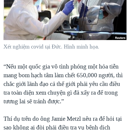
TẠI
VIDEO
"Tìm"
NGƯỜI VIỆT HẢI NGOẠI
HÀNH TRÌNH BẦU CỬ 2024
NGHE
ĐỜI SỐNG
MỘT NĂM CHIẾN TRANH TẠI DẢI GAZA
KINH TẾ
MẠNG XÃ HỘI
GIẢI MÃ VÀNH ĐAI & CON ĐƯỜNG
KHOA HỌC
NGÀY TỊ NẠN THẾ GIỚI
Xét nghiệm covid tại Đức. Hình minh họa.
SỨC KHOẺ
TRỊNH VĨNH BÌNH - NGƯỜI HẠ 'BÊN THẮNG CUỘC'
Ngôn ngữ khác
VĂN HOÁ
GROUND ZERO – XƯA VÀ NAY
“Nếu một quốc gia vô tình phóng một hỏa tiễn
THỂ THAO
mang bom hạch tâm làm chết 650,000 người, thì
CHI PHÍ CHIẾN TRANH AFGHANISTAN
GIÁO DỤC
chắc giới lãnh đạo cả thế giới phải yêu cầu điều
CÁC GIÁ TRỊ CỘNG HÒA Ở VIỆT NAM
tra toàn diện xem chuyện gì đã xẩy ra để trong
THƯỢNG ĐỈNH TRUMP-KIM TẠI VIỆT NAM
tương lai sẽ tránh được.”
TRỊNH VĨNH BÌNH VS. CHÍNH PHỦ VIỆT NAM
NGƯ DÂN VIỆT VÀ LÀN SÓNG TRỘM HẢI SÂM
Thí dụ trên do ông Jamie Metzl nêu ra để hỏi tại
sao không ai đòi phải điều tra vụ bệnh dịch
BÊN KIA QUỐC LỘ: TIẾNG VỌNG TỪ NÔNG THÔN MỸ