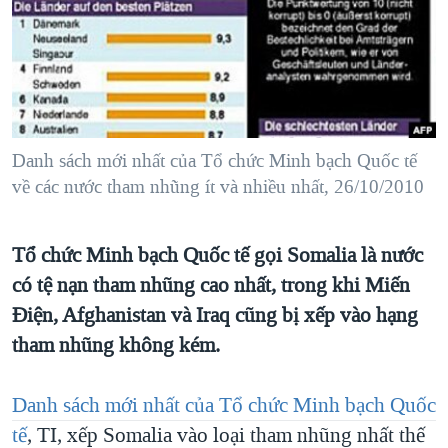
TẠI
VIDEO
"Tìm"
NGƯỜI VIỆT HẢI NGOẠI
HÀNH TRÌNH BẦU CỬ 2024
NGHE
ĐỜI SỐNG
MỘT NĂM CHIẾN TRANH TẠI DẢI GAZA
KINH TẾ
MẠNG XÃ HỘI
GIẢI MÃ VÀNH ĐAI & CON ĐƯỜNG
KHOA HỌC
NGÀY TỊ NẠN THẾ GIỚI
Danh sách mới nhất của Tổ chức Minh bạch Quốc tế
SỨC KHOẺ
về các nước tham nhũng ít và nhiều nhất, 26/10/2010
TRỊNH VĨNH BÌNH - NGƯỜI HẠ 'BÊN THẮNG CUỘC'
Ngôn ngữ khác
VĂN HOÁ
GROUND ZERO – XƯA VÀ NAY
THỂ THAO
Tổ chức Minh bạch Quốc tế gọi Somalia là nước
CHI PHÍ CHIẾN TRANH AFGHANISTAN
GIÁO DỤC
có tệ nạn tham nhũng cao nhất, trong khi Miến
CÁC GIÁ TRỊ CỘNG HÒA Ở VIỆT NAM
Điện, Afghanistan và Iraq cũng bị xếp vào hạng
THƯỢNG ĐỈNH TRUMP-KIM TẠI VIỆT NAM
tham nhũng không kém.
TRỊNH VĨNH BÌNH VS. CHÍNH PHỦ VIỆT NAM
Danh sách mới nhất của Tổ chức Minh bạch Quốc
NGƯ DÂN VIỆT VÀ LÀN SÓNG TRỘM HẢI SÂM
tế
, TI, xếp Somalia vào loại tham nhũng nhất thế
BÊN KIA QUỐC LỘ: TIẾNG VỌNG TỪ NÔNG THÔN MỸ