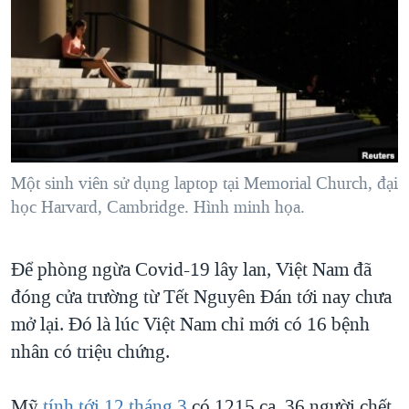
TẠI
VIDEO
"Tìm"
NGƯỜI VIỆT HẢI NGOẠI
HÀNH TRÌNH BẦU CỬ 2024
NGHE
ĐỜI SỐNG
MỘT NĂM CHIẾN TRANH TẠI DẢI GAZA
KINH TẾ
MẠNG XÃ HỘI
GIẢI MÃ VÀNH ĐAI & CON ĐƯỜNG
KHOA HỌC
NGÀY TỊ NẠN THẾ GIỚI
SỨC KHOẺ
TRỊNH VĨNH BÌNH - NGƯỜI HẠ 'BÊN THẮNG CUỘC'
Một sinh viên sử dụng laptop tại Memorial Church, đại
Ngôn ngữ khác
VĂN HOÁ
GROUND ZERO – XƯA VÀ NAY
học Harvard, Cambridge. Hình minh họa.
THỂ THAO
CHI PHÍ CHIẾN TRANH AFGHANISTAN
GIÁO DỤC
Để phòng ngừa Covid-19 lây lan, Việt Nam đã
CÁC GIÁ TRỊ CỘNG HÒA Ở VIỆT NAM
đóng cửa trường từ Tết Nguyên Đán tới nay chưa
THƯỢNG ĐỈNH TRUMP-KIM TẠI VIỆT NAM
mở lại. Đó là lúc Việt Nam chỉ mới có 16 bệnh
TRỊNH VĨNH BÌNH VS. CHÍNH PHỦ VIỆT NAM
nhân có triệu chứng.
NGƯ DÂN VIỆT VÀ LÀN SÓNG TRỘM HẢI SÂM
BÊN KIA QUỐC LỘ: TIẾNG VỌNG TỪ NÔNG THÔN MỸ
Mỹ
tính tới 12 tháng 3
có 1215 ca, 36 người chết,