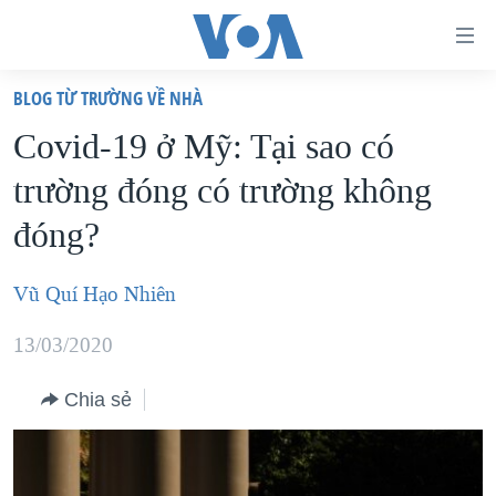
Đường
dẫn
BLOG TỪ TRƯỜNG VỀ NHÀ
truy
TRANG CHỦ
Covid-19 ở Mỹ: Tại sao có
cập
VIỆT NAM
trường đóng có trường không
Tới
HOA KỲ
nội
đóng?
BIỂN ĐÔNG
dung
THẾ GIỚI
chính
Vũ Quí Hạo Nhiên
BLOG
Tới
13/03/2020
điều
DIỄN ĐÀN
hướng
MỤC
Chia sẻ
chính
CHUYÊN ĐỀ
TỰ DO BÁO CHÍ
Đi
HỌC TIẾNG ANH
VẠCH TRẦN TIN GIẢ
CHIẾN TRANH THƯƠNG MẠI CỦA MỸ: QUÁ KHỨ VÀ HIỆN
tới