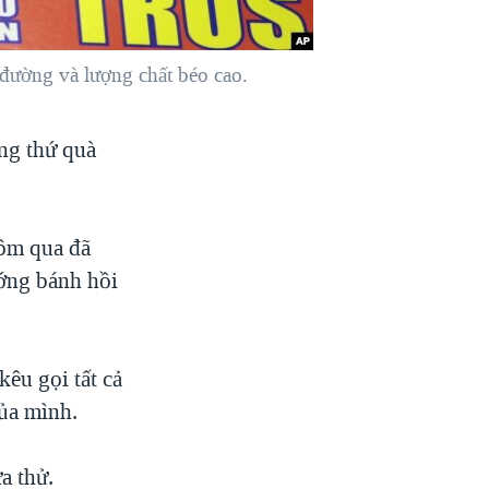
 đường và lượng chất béo cao.
ng thứ quà
hôm qua đã
ướng bánh hồi
êu gọi tất cả
của mình.
a thử.