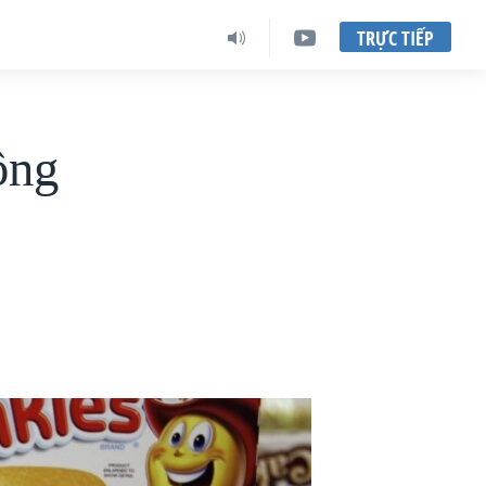
TRỰC TIẾP
ông