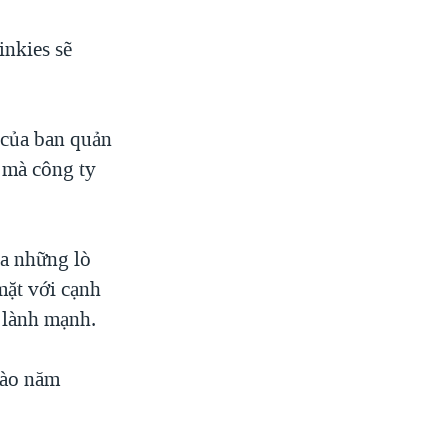
inkies sẽ
 của ban quản
ứ mà công ty
óa những lò
mặt với cạnh
 lành mạnh.
vào năm