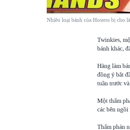
VIỆT NAM
NGƯ DÂN VIỆT VÀ LÀN SÓNG
Nhiều loại bánh của Hostess bị cho l
TRỘM HẢI SÂM
BÊN KIA QUỐC LỘ: TIẾNG VỌNG
Twinkies, mộ
TỪ NÔNG THÔN MỸ
bánh khác, đ
QUAN HỆ VIỆT MỸ
Hãng làm bán
đồng ý bắt đầ
tuần trước và
Một thẩm phá
các bên ngồi
Thẩm phán nà