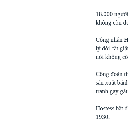
18.000 người 
không còn đư
Công nhân Ho
lý đòi cắt gi
nói không cò
Công đoàn th
sản xuất bán
tranh gay gắ
Hostess bắt 
1930.