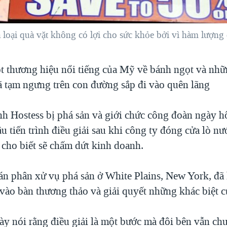
à loại quà vặt không có lợi cho sức khỏe bởi vì hàm lượng
t thương hiệu nổi tiếng của Mỹ về bánh ngọt và nhữ
ã tạm ngưng trên con đường sắp đi vào quên lãng
h Hostess bị phá sản và giới chức công đoàn ngày 
u tiến trình điều giải sau khi công ty đóng cửa lò n
 cho biết sẽ chấm dứt kinh doanh.
n phân xử vụ phá sản ở White Plains, New York, đã k
 vào bàn thương thảo và giải quyết những khác biệt 
y nói rằng điều giải là một bước mà đôi bên vẫn chư