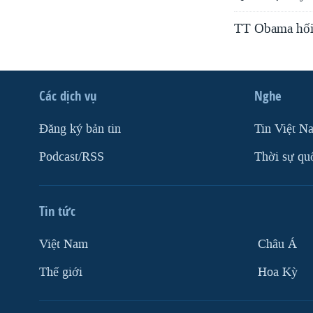
TT Obama hối 
Các dịch vụ
Nghe
Ðăng ký bản tin
Tin Việt N
Podcast/RSS
Thời sự qu
Tin tức
Việt Nam
Châu Á
Thế giới
Hoa Kỳ