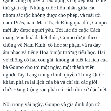
Quốc cũng bị đày đi lao động vì bị xếp loại là kẻ
thù giai cấp. Những cuộc hôn nhân giữa các
nhóm sắc tộc không được cho phép, và mãi tới
năm 1976, năm Mao Trạch Đông qua đời, Gonpo
mới lấy được người yêu. Tới lúc đó cuộc Cách
mạng Văn hoá đã kết thúc, Gonpo được theo
chồng về Nam Kinh, cô học sư phạm và ra dạy
âm nhạc và tiếng Hoa ở một trường tiểu học. Hai
vợ chồng có hai con gái, không ai biết lai lịch của
bà Gonpo cho tới một ngày, một thành viên
người Tây Tạng trong chính quyền Trung Quốc
khám phá ra lai lịch của bà và chỉ thị các giới
chức Đảng Cộng sản phải có cách đối xử đặc biệt.
Nội trong vài ngày, Gonpo và gia đình dọn tới