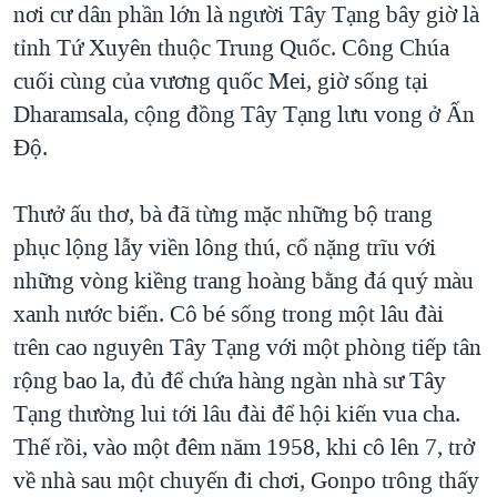
nơi cư dân phần lớn là người Tây Tạng bây giờ là
QUAN HỆ VIỆT MỸ
tỉnh Tứ Xuyên thuộc Trung Quốc. Công Chúa
cuối cùng của vương quốc Mei, giờ sống tại
Dharamsala, cộng đồng Tây Tạng lưu vong ở Ấn
Độ.
Thưở ấu thơ, bà đã từng mặc những bộ trang
phục lộng lẫy viền lông thú, cổ nặng trĩu với
những vòng kiềng trang hoàng bằng đá quý màu
xanh nước biển. Cô bé sống trong một lâu đài
trên cao nguyên Tây Tạng với một phòng tiếp tân
rộng bao la, đủ để chứa hàng ngàn nhà sư Tây
Tạng thường lui tới lâu đài để hội kiến vua cha.
Thế rồi, vào một đêm năm 1958, khi cô lên 7, trở
về nhà sau một chuyến đi chơi, Gonpo trông thấy