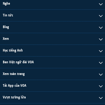
Nghe
Tin tức
Blog
Xem
Học tiếng Anh
Ban Việt ngữ đài VOA
Xem toàn trang
Tải App của VOA
Vượt tường lửa