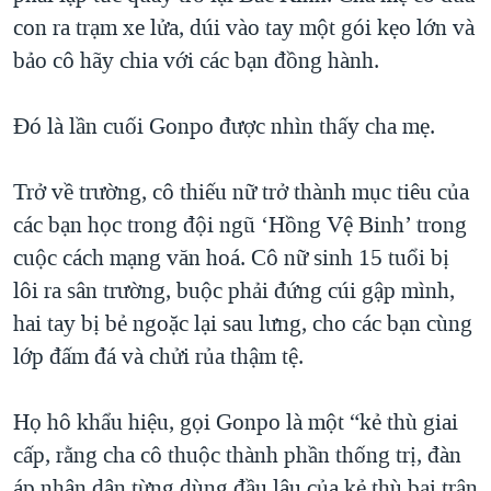
con ra trạm xe lửa, dúi vào tay một gói kẹo lớn và
bảo cô hãy chia với các bạn đồng hành.
Đó là lần cuối Gonpo được nhìn thấy cha mẹ.
Trở về trường, cô thiếu nữ trở thành mục tiêu của
các bạn học trong đội ngũ ‘Hồng Vệ Binh’ trong
cuộc cách mạng văn hoá. Cô nữ sinh 15 tuổi bị
lôi ra sân trường, buộc phải đứng cúi gập mình,
hai tay bị bẻ ngoặc lại sau lưng, cho các bạn cùng
lớp đấm đá và chửi rủa thậm tệ.
Họ hô khẩu hiệu, gọi Gonpo là một “kẻ thù giai
cấp, rằng cha cô thuộc thành phần thống trị, đàn
áp nhân dân từng dùng đầu lâu của kẻ thù bại trận