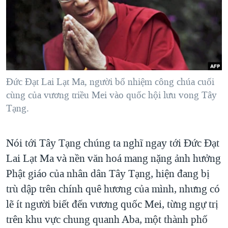
TẠI
VIDEO
"Tìm"
NGƯỜI VIỆT HẢI NGOẠI
HÀNH TRÌNH BẦU CỬ 2024
NGHE
ĐỜI SỐNG
MỘT NĂM CHIẾN TRANH TẠI DẢI GAZA
KINH TẾ
MẠNG XÃ HỘI
GIẢI MÃ VÀNH ĐAI & CON ĐƯỜNG
KHOA HỌC
NGÀY TỊ NẠN THẾ GIỚI
Đức Đạt Lai Lạt Ma, người bổ nhiệm công chúa cuối
SỨC KHOẺ
cùng của vương triều Mei vào quốc hội lưu vong Tây
TRỊNH VĨNH BÌNH - NGƯỜI HẠ 'BÊN THẮNG CUỘC'
Ngôn ngữ khác
VĂN HOÁ
Tạng.
GROUND ZERO – XƯA VÀ NAY
THỂ THAO
CHI PHÍ CHIẾN TRANH AFGHANISTAN
GIÁO DỤC
Nói tới Tây Tạng chúng ta nghĩ ngay tới Đức Đạt
CÁC GIÁ TRỊ CỘNG HÒA Ở VIỆT NAM
Lai Lạt Ma và nền văn hoá mang nặng ảnh hưởng
THƯỢNG ĐỈNH TRUMP-KIM TẠI VIỆT NAM
Phật giáo của nhân dân Tây Tạng, hiện đang bị
TRỊNH VĨNH BÌNH VS. CHÍNH PHỦ VIỆT NAM
trù dập trên chính quê hương của mình, nhưng có
lẽ ít người biết đến vương quốc Mei, từng ngự trị
NGƯ DÂN VIỆT VÀ LÀN SÓNG TRỘM HẢI SÂM
trên khu vực chung quanh Aba, một thành phố
BÊN KIA QUỐC LỘ: TIẾNG VỌNG TỪ NÔNG THÔN MỸ