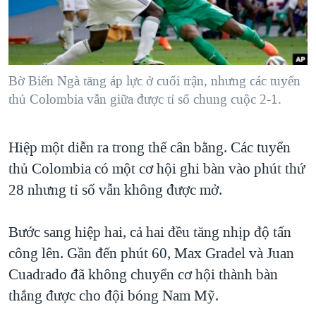
TẠI
VIDEO
"Tìm"
NGƯỜI VIỆT HẢI NGOẠI
HÀNH TRÌNH BẦU CỬ 2024
NGHE
ĐỜI SỐNG
MỘT NĂM CHIẾN TRANH TẠI DẢI GAZA
KINH TẾ
MẠNG XÃ HỘI
Bờ Biển Ngà tăng áp lực ở cuối trận, nhưng các tuyển
GIẢI MÃ VÀNH ĐAI & CON ĐƯỜNG
KHOA HỌC
thủ Colombia vẫn giữa được tỉ số chung cuộc 2-1.
NGÀY TỊ NẠN THẾ GIỚI
SỨC KHOẺ
TRỊNH VĨNH BÌNH - NGƯỜI HẠ 'BÊN THẮNG CUỘC'
Ngôn ngữ khác
VĂN HOÁ
Hiệp một diễn ra trong thế cân bằng. Các tuyển
GROUND ZERO – XƯA VÀ NAY
thủ Colombia có một cơ hội ghi bàn vào phút thứ
THỂ THAO
CHI PHÍ CHIẾN TRANH AFGHANISTAN
28 nhưng tỉ số vẫn không được mở.
GIÁO DỤC
CÁC GIÁ TRỊ CỘNG HÒA Ở VIỆT NAM
Bước sang hiệp hai, cả hai đều tăng nhịp độ tấn
THƯỢNG ĐỈNH TRUMP-KIM TẠI VIỆT NAM
công lên. Gần đến phút 60, Max Gradel và Juan
TRỊNH VĨNH BÌNH VS. CHÍNH PHỦ VIỆT NAM
Cuadrado đã không chuyển cơ hội thành bàn
NGƯ DÂN VIỆT VÀ LÀN SÓNG TRỘM HẢI SÂM
thắng được cho đội bóng Nam Mỹ.
BÊN KIA QUỐC LỘ: TIẾNG VỌNG TỪ NÔNG THÔN MỸ