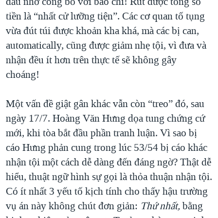
đầu nhỡ công bố với báo chí! Rút được tổng số
tiền là “nhất cử lưỡng tiện”. Các cơ quan tố tụng
vừa đút túi được khoản kha khá, mà các bị can,
automatically, cũng được giảm nhẹ tội, vì đưa và
nhận đều ít hơn trên thực tế sẽ không gây
choáng!
Một vấn đề giật gân khác vẫn còn “treo” đó, sau
ngày 17/7. Hoàng Văn Hưng dọa tung chứng cứ
mới, khi tòa bắt đầu phần tranh luận. Vì sao bị
cáo Hưng phản cung trong lúc 53/54 bị cáo khác
nhận tội một cách dễ dàng đến đáng ngờ? Thật dễ
hiểu, thuật ngữ hình sự gọi là thỏa thuận nhận tội.
Có ít nhất 3 yếu tố kịch tính cho thấy hậu trường
vụ án này không chút đơn giản:
Thứ nhất,
bằng