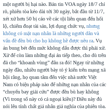
một người bị hại nào. Bản tin VOA ngày 18/7 chỉ
rõ, phiên tòa kéo dài tới 30 ngày, bắt đầu từ 11/7,
xét xử hơn 50 bị cáo về các tội liên quan đến hối
lộ, chiếm đoạt tài sản, lợi dụng chức vụ,
nhưng
không có mặt nạn nhân là những người dân và
vấn đề đền bù cho họ không hề được nêu ra
. Vụ
án bung bét đến mức không dấu được thì phải xử.
Xử để còn làm những đại án tiếp theo, cho dù trên
đã cho “khoanh vùng” đâu ra đó! Ngay từ những
ngày đầu, nhiều người bày tỏ ý kiến trên mạng xã
hội rằng, họ quan tâm đến việc nhà nước Việt
Nam có biện pháp nào để những nạn nhân của các
“chuyến bay giải cứu” được đền bù hay không
(Vì trong số này có cả ngoại kiều)? Điều này đủ
nói lên tính chất giả nhân giả nghĩa của phiên tòa.