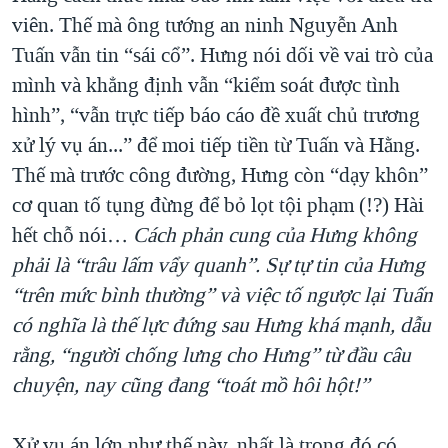
viên. Thế mà ông tướng an ninh Nguyễn Anh
Tuấn vẫn tin “sái cổ”. Hưng nói dối về vai trò của
mình và khẳng định vẫn “kiểm soát được tình
hình”, “vẫn trực tiếp báo cáo đề xuất chủ trương
xử lý vụ án...” để moi tiếp tiền từ Tuấn và Hằng.
Thế mà trước công đường, Hưng còn “dạy khôn”
cơ quan tố tụng đừng để bỏ lọt tội phạm (!?) Hài
hết chỗ nói…
Cách phản cung của Hưng không
phải là “trâu lấm vẩy quanh”. Sự tự tin của Hưng
“trên mức bình thường” và việc tố ngược lại Tuấn
có nghĩa là thế lực đứng sau Hưng khá mạnh, dẫu
rằng, “người chống lưng cho Hưng” từ đầu câu
chuyện, nay cũng đang “toát mồ hôi hột!”
Xử vụ án lớn như thế này, nhất là trong đó có