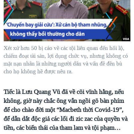
TẠI
VIDEO
"Tìm"
NGƯỜI VIỆT HẢI NGOẠI
HÀNH TRÌNH BẦU CỬ 2024
NGHE
ĐỜI SỐNG
MỘT NĂM CHIẾN TRANH TẠI DẢI GAZA
KINH TẾ
MẠNG XÃ HỘI
GIẢI MÃ VÀNH ĐAI & CON ĐƯỜNG
KHOA HỌC
NGÀY TỊ NẠN THẾ GIỚI
Xét xử hơn 50 bị cáo về các tội liên quan đến hối lộ,
SỨC KHOẺ
chiếm đoạt tài sản, lợi dụng chức vụ, nhưng không có
TRỊNH VĨNH BÌNH - NGƯỜI HẠ 'BÊN THẮNG CUỘC'
Ngôn ngữ khác
VĂN HOÁ
mặt nạn nhân là những người dân và vấn đề đền bù
GROUND ZERO – XƯA VÀ NAY
cho họ không hề được nêu ra.
THỂ THAO
CHI PHÍ CHIẾN TRANH AFGHANISTAN
GIÁO DỤC
CÁC GIÁ TRỊ CỘNG HÒA Ở VIỆT NAM
Tiếc là Lưu Quang Vũ đã về cõi vĩnh hằng, nếu
THƯỢNG ĐỈNH TRUMP-KIM TẠI VIỆT NAM
không, giờ này chắc ông vẫn ngồi gõ bàn phím
để cho chào đời một “Macbeth thời Covid-19”,
TRỊNH VĨNH BÌNH VS. CHÍNH PHỦ VIỆT NAM
để dẫn dắt độc giả các lối đi zic zac của quyền và
NGƯ DÂN VIỆT VÀ LÀN SÓNG TRỘM HẢI SÂM
tiền, các biến thái của tham lam và tội phạm…
BÊN KIA QUỐC LỘ: TIẾNG VỌNG TỪ NÔNG THÔN MỸ