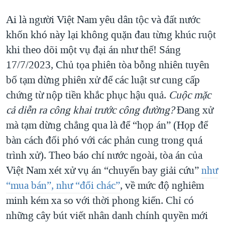
QUAN HỆ VIỆT MỸ
Ai là người Việt Nam yêu dân tộc và đất nước
khốn khó này lại không quặn đau từng khúc ruột
khi theo dõi một vụ đại án như thế! Sáng
17/7/2023, Chủ tọa phiên tòa bỗng nhiên tuyên
bố tạm dừng phiên xử để các luật sư cung cấp
chứng từ nộp tiền khắc phục hậu quả.
Cuộc mặc
cả diễn ra công khai trước công đường?
Đang xử
mà tạm dừng chẳng qua là để “họp án” (Họp để
bàn cách đối phó với các phản cung trong quá
trình xử). Theo báo chí nước ngoài, tòa án của
Việt Nam xét xử vụ án “chuyến bay giải cứu”
như
“mua bán”, như “đổi chác”
, về mức độ nghiêm
minh kém xa so với thời phong kiến. Chỉ có
những cây bút viết nhân danh chính quyền mới