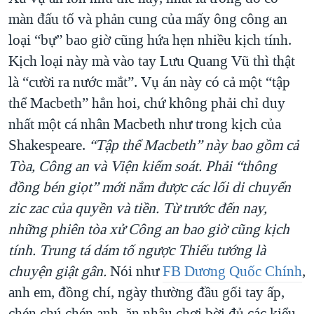
màn đấu tố và phản cung của mấy ông công an
loại “bự” bao giờ cũng hứa hẹn nhiều kịch tính.
Kịch loại này mà vào tay Lưu Quang Vũ thì thật
là “cười ra nước mắt”. Vụ án này có cả một “tập
thể Macbeth” hẳn hoi, chứ không phải chỉ duy
nhất một cá nhân Macbeth như trong kịch của
Shakespeare.
“Tập thể Macbeth” này bao gồm cả
Tòa, Công an và Viện kiểm soát. Phải “thông
đồng bén giọt” mới nắm được các lối di chuyển
zic zac của quyền và tiền. Từ trước đến nay,
n
hững phiên tòa xử C
ông an bao giờ cũng kịch
tính. Trung tá dám tố ngược Thiếu tướng là
chuyện giật gân.
Nói như
FB Dương Quốc Chính
,
anh em, đồng chí, ngày thường đầu gối tay ấp,
chén chú chén anh, ăn nhậu chơi bời đủ các kiểu.