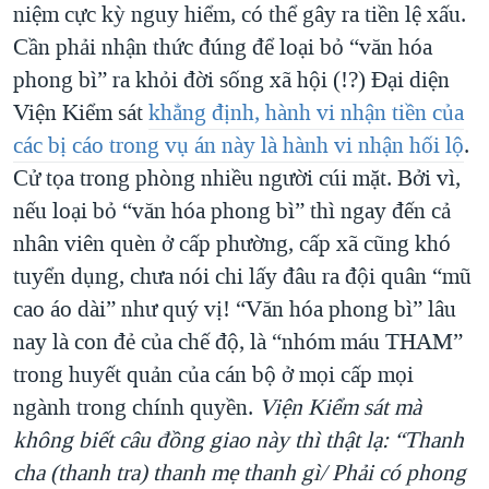
niệm cực kỳ nguy hiểm, có thể gây ra tiền lệ xấu.
Cần phải nhận thức đúng để loại bỏ “văn hóa
phong bì” ra khỏi đời sống xã hội (!?) Đại diện
Viện Kiểm sát
khẳng định, hành vi nhận tiền của
các bị cáo trong vụ án này là hành vi nhận hối lộ
.
Cử tọa trong phòng nhiều người cúi mặt. Bởi vì,
nếu loại bỏ “văn hóa phong bì” thì ngay đến cả
nhân viên quèn ở cấp phường, cấp xã cũng khó
tuyển dụng, chưa nói chi lấy đâu ra đội quân “mũ
cao áo dài” như quý vị! “Văn hóa phong bì” lâu
nay là con đẻ của chế độ, là “nhóm máu THAM”
trong huyết quản của cán bộ ở mọi cấp mọi
ngành trong chính quyền.
Viện Kiểm sát mà
không biết câu đồng giao này thì thật lạ: “Thanh
cha (thanh tra) thanh mẹ thanh gì/ Phải có phong