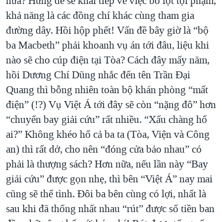
nữa? Hưng đe sẽ khai tiếp về việc bỏ lọt tội phạm,
khả năng là các đồng chí khác cùng tham gia
đường dây. Hồi hộp phết! Vấn đề bây giờ là “bộ
ba Macbeth” phải khoanh vụ án tới đâu, liệu khi
nào sẽ cho cúp điện tại Tòa? Cách đây mấy năm,
hồi Dương Chí Dũng nhắc đến tên Trần Đại
Quang thì bỗng nhiên toàn bộ khán phòng “mất
điện” (!?) Vụ Việt Á tới đây sẽ còn “nặng đô” hơn
“chuyến bay giải cứu” rất nhiều. “Xấu chàng hổ
ai?” Không khéo hổ cả ba ta (Tòa, Viện và Công
an) thì rất dở, cho nên “đóng cửa bảo nhau” có
phải là thượng sách? Hơn nữa, nếu lần này “Bay
giải cứu” được gọn nhẹ, thì bên “Việt Á” nay mai
cũng sẽ thể tình. Đôi ba bên cùng có lợi, nhất là
sau khi đã thống nhất nhau “rút” được số tiền ban