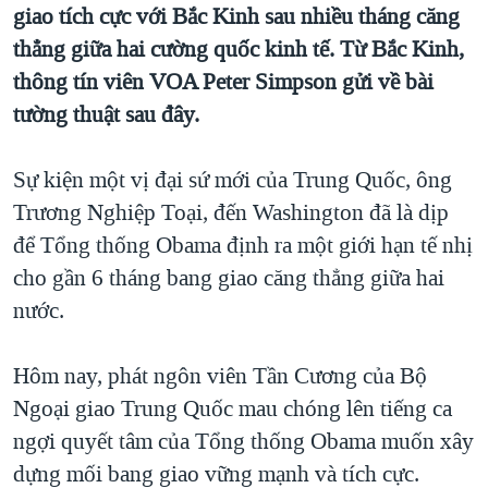
TẠI
giao tích cực với Bắc Kinh sau nhiều tháng căng
VIDEO
"Tìm"
NGƯỜI VIỆT HẢI NGOẠI
thẳng giữa hai cường quốc kinh tế. Từ Bắc Kinh,
HÀNH TRÌNH BẦU CỬ 2024
NGHE
ĐỜI SỐNG
thông tín viên VOA Peter Simpson gửi về bài
MỘT NĂM CHIẾN TRANH TẠI DẢI GAZA
KINH TẾ
tường thuật sau đây.
MẠNG XÃ HỘI
GIẢI MÃ VÀNH ĐAI & CON ĐƯỜNG
KHOA HỌC
NGÀY TỊ NẠN THẾ GIỚI
Sự kiện một vị đại sứ mới của Trung Quốc, ông
SỨC KHOẺ
TRỊNH VĨNH BÌNH - NGƯỜI HẠ 'BÊN THẮNG CUỘC'
Trương Nghiệp Toại, đến Washington đã là dịp
Ngôn ngữ khác
VĂN HOÁ
để Tổng thống Obama định ra một giới hạn tế nhị
GROUND ZERO – XƯA VÀ NAY
THỂ THAO
cho gần 6 tháng bang giao căng thẳng giữa hai
CHI PHÍ CHIẾN TRANH AFGHANISTAN
GIÁO DỤC
nước.
CÁC GIÁ TRỊ CỘNG HÒA Ở VIỆT NAM
THƯỢNG ĐỈNH TRUMP-KIM TẠI VIỆT NAM
Hôm nay, phát ngôn viên Tần Cương của Bộ
TRỊNH VĨNH BÌNH VS. CHÍNH PHỦ VIỆT NAM
Ngoại giao Trung Quốc mau chóng lên tiếng ca
ngợi quyết tâm của Tổng thống Obama muốn xây
NGƯ DÂN VIỆT VÀ LÀN SÓNG TRỘM HẢI SÂM
dựng mối bang giao vững mạnh và tích cực.
BÊN KIA QUỐC LỘ: TIẾNG VỌNG TỪ NÔNG THÔN MỸ