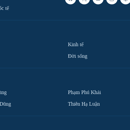
ốc tế
Kinh tế
Ðời sống
ùng
Phạm Phú Khải
 Dũng
Thiên Hạ Luận