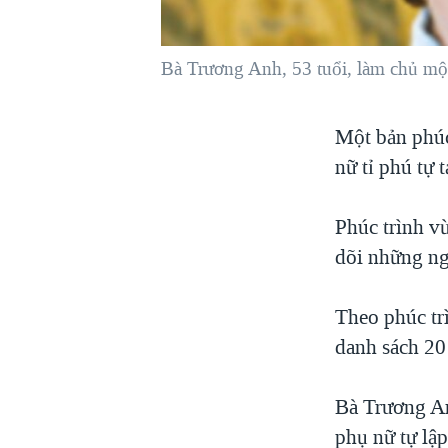
VIỆT NAM
NGƯ DÂN VIỆT VÀ LÀN SÓNG
Bà Trương Anh, 53 tuổi, làm chủ một 
TRỘM HẢI SÂM
BÊN KIA QUỐC LỘ: TIẾNG VỌNG
Một bản phúc
TỪ NÔNG THÔN MỸ
nữ tỉ phú tự 
QUAN HỆ VIỆT MỸ
Phúc trình v
dõi những ng
Theo phúc tr
danh sách 20
Bà Trương An
phụ nữ tự lập