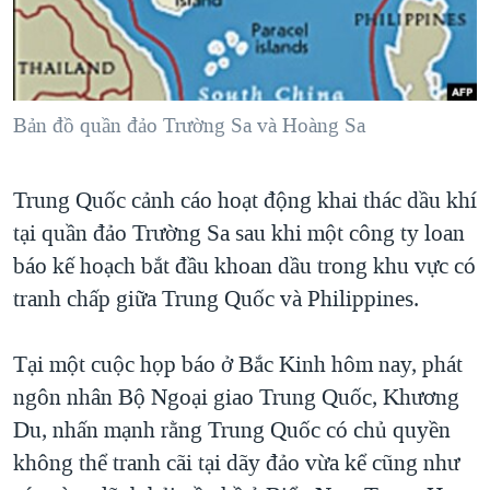
TẠI
VIDEO
"Tìm"
NGƯỜI VIỆT HẢI NGOẠI
HÀNH TRÌNH BẦU CỬ 2024
NGHE
ĐỜI SỐNG
MỘT NĂM CHIẾN TRANH TẠI DẢI GAZA
KINH TẾ
MẠNG XÃ HỘI
Bản đồ quần đảo Trường Sa và Hoàng Sa
GIẢI MÃ VÀNH ĐAI & CON ĐƯỜNG
KHOA HỌC
NGÀY TỊ NẠN THẾ GIỚI
SỨC KHOẺ
Trung Quốc cảnh cáo hoạt động khai thác dầu khí
TRỊNH VĨNH BÌNH - NGƯỜI HẠ 'BÊN THẮNG CUỘC'
Ngôn ngữ khác
VĂN HOÁ
tại quần đảo Trường Sa sau khi một công ty loan
GROUND ZERO – XƯA VÀ NAY
THỂ THAO
báo kế hoạch bắt đầu khoan dầu trong khu vực có
CHI PHÍ CHIẾN TRANH AFGHANISTAN
tranh chấp giữa Trung Quốc và Philippines.
GIÁO DỤC
CÁC GIÁ TRỊ CỘNG HÒA Ở VIỆT NAM
Tại một cuộc họp báo ở Bắc Kinh hôm nay, phát
THƯỢNG ĐỈNH TRUMP-KIM TẠI VIỆT NAM
ngôn nhân Bộ Ngoại giao Trung Quốc, Khương
TRỊNH VĨNH BÌNH VS. CHÍNH PHỦ VIỆT NAM
Du, nhấn mạnh rằng Trung Quốc có chủ quyền
NGƯ DÂN VIỆT VÀ LÀN SÓNG TRỘM HẢI SÂM
không thể tranh cãi tại dãy đảo vừa kể cũng như
BÊN KIA QUỐC LỘ: TIẾNG VỌNG TỪ NÔNG THÔN MỸ