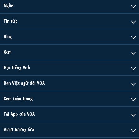
Nghe
Tin tức
Blog
Xem
Học tiếng Anh
Ban Việt ngữ đài VOA
Xem toàn trang
Tải App của VOA
Vượt tường lửa