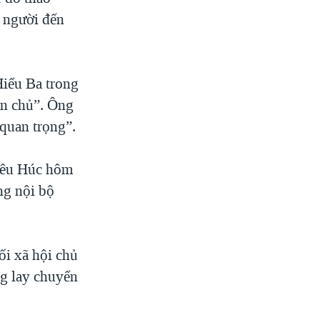
i người đến
Hiểu Ba trong
dân chủ”. Ông
 quan trọng”.
iêu Húc hôm
ng nội bộ
ối xã hội chủ
ng lay chuyển