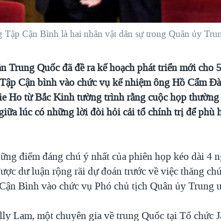
g Tập Cận Bình là hai nhân vật dân sự trong Quân ủy Tru
n Trung Quốc đã đề ra kế hoạch phát triển mới cho 
 Tập Cận bình vào chức vụ kế nhiệm ông Hồ Cẩm Đà
ie Ho từ Bắc Kinh tường trình rằng cuộc họp thường
giữa lúc có những lời đòi hỏi cải tổ chính trị để phù 
ững điểm đáng chú ý nhất của phiên họp kéo dài 4 n
được dư luận rộng rãi dự đoán trước về việc thăng ch
 Cận Bình vào chức vụ Phó chủ tịch Quân ủy Trung 
ly Lam, một chuyên gia về trung Quốc tại Tổ chức 