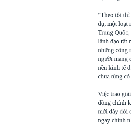
“Theo tôi thì
dụ, một loạt 
Trung Quốc, 
lãnh đạo rất 
những công n
người mang c
nền kinh tế d
chưa từng có
Việc trao gi
đồng chính k
mới đây đòi c
ngay chính n