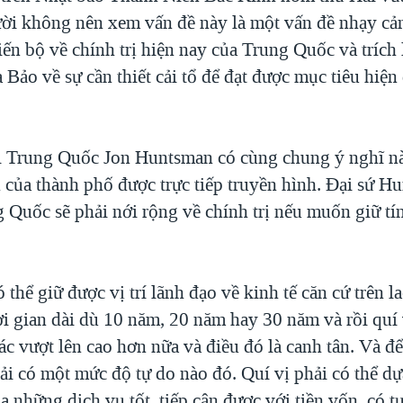
ời không nên xem vấn đề này là một vấn đề nhạy cảm
ến bộ về chính trị hiện nay của Trung Quốc và trích
Bảo về sự cần thiết cải tổ để đạt được mục tiêu hiện
i Trung Quốc Jon Huntsman có cùng chung ý nghĩ n
 của thành phố được trực tiếp truyền hình. Đại sứ H
g Quốc sẽ phải nới rộng về chính trị nếu muốn giữ tí
ó thể giữ được vị trí lãnh đạo về kinh tế căn cứ trên l
ời gian dài dù 10 năm, 20 năm hay 30 năm và rồi quí 
c vượt lên cao hơn nữa và điều đó là canh tân. Và để
hải có một mức độ tự do nào đó. Quí vị phải có thể d
a những dịch vụ tốt, tiếp cận được với tiền vốn, có t