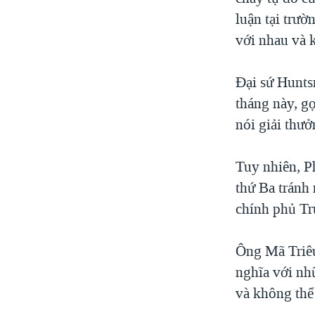
luận tại trườ
với nhau và 
Đại sứ Hunts
tháng này, gọ
nói giải thưở
Tuy nhiên, P
thứ Ba tránh 
chính phủ T
Ông Mã Triêu
nghĩa với nh
và không thể 