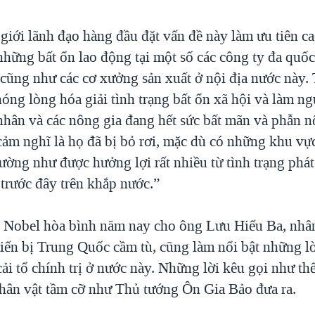
 giới lãnh đạo hàng đầu đặt vấn đề này làm ưu tiên cao
những bất ổn lao động tại một số các công ty đa quốc
cũng như các cơ xưởng sản xuất ở nội địa nước này. T
nóng lòng hóa giải tình trạng bất ổn xã hội và làm n
hân và các nông gia đang hết sức bất mãn và phẫn n
ảm nghĩ là họ đã bị bỏ rơi, mặc dù có những khu vự
ường như được hưởng lợi rất nhiều từ tình trạng phá
 trước đây trên khắp nước.”
ải Nobel hòa bình năm nay cho ông Lưu Hiểu Ba, nhân
iến bị Trung Quốc cầm tù, cũng làm nổi bật những lờ
ải tổ chính trị ở nước này. Những lời kêu gọi như th
hân vật tầm cỡ như Thủ tướng Ôn Gia Bảo đưa ra.