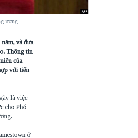
ng ương
5 năm, và đưa
o. Thông tín
 niên của
hợp với tiến
gày là việc
ức cho Phó
ương.
Jamestown ở