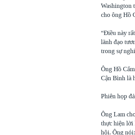
Washington t
cho ông Hồ C
“Điều này rấ
lãnh đạo tươn
trong sự ngh
Ông Hồ Cẩm 
Cận Bình là h
Phiên họp đả
Ông Lam cho 
thực hiện lờ
hội. Ông nói