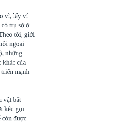
 vì, lấy ví
 có trụ sở ở
heo tôi, giới
guôi ngoai
ộ, những
c khác của
t triển mạnh
 vật bất
i kêu gọi
ế còn được