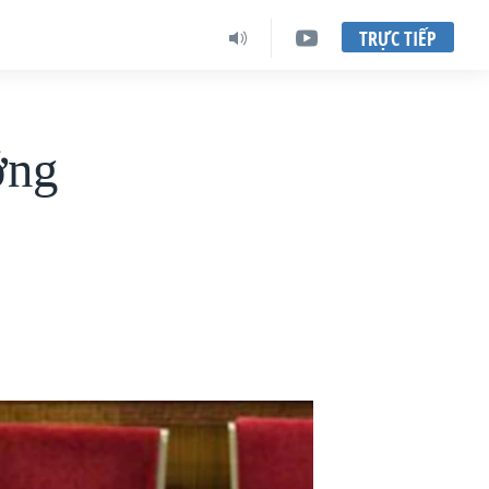
TRỰC TIẾP
ớng