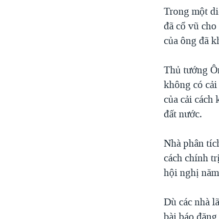
Trong một di
đã cổ vũ cho
của ông đã k
Thủ tướng Ôn 
không có cải 
của cải cách 
đất nước.
Nhà phân tíc
cách chính tr
hội nghị năm
Dù các nhà l
bài báo đăng