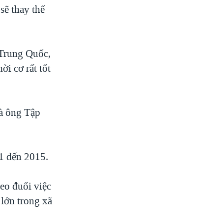
sẽ thay thế
 Trung Quốc,
ời cơ rất tốt
à ông Tập
1 đến 2015.
eo đuổi việc
 lớn trong xã