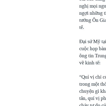
nghị mọi ngư
ngợi những ti
tướng Ôn Gia 
tế.
Đại sứ Mỹ tạ
cuộc họp bàn
ông tin Trun
về kinh tế:
“Quí vị chỉ c
trong một th
chuyện gì khá
tân, quí vị p
chảy tự do củ