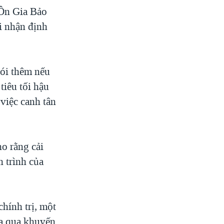
 Ôn Gia Bảo
i nhận định
nói thêm nếu
tiêu tối hậu
 việc canh tân
o rằng cải
h trình của
hính trị, một
ừa qua khuyến