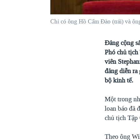
VIỆT NAM
NGƯ DÂN VIỆT VÀ LÀN SÓNG
Chỉ có ông Hồ Cẩm Đào (trái) và ôn
TRỘM HẢI SÂM
BÊN KIA QUỐC LỘ: TIẾNG VỌNG
Đảng cộng sả
TỪ NÔNG THÔN MỸ
Phó chủ tịch
QUAN HỆ VIỆT MỸ
viên Stephan
đảng diễn ra 
bộ kinh tế.
Một trong nh
loan báo đã 
chủ tịch Tập
Theo ông Wil