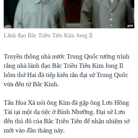
TẠI
VIDEO
"Tìm"
NGƯỜI VIỆT HẢI NGOẠI
HÀNH TRÌNH BẦU CỬ 2024
NGHE
ĐỜI SỐNG
MỘT NĂM CHIẾN TRANH TẠI DẢI GAZA
KINH TẾ
MẠNG XÃ HỘI
Lãnh đạo Bắc Triều Tiên Kim Jong Il
GIẢI MÃ VÀNH ĐAI & CON ĐƯỜNG
KHOA HỌC
NGÀY TỊ NẠN THẾ GIỚI
SỨC KHOẺ
Truyền thông nhà nước Trung Quốc tường trình
TRỊNH VĨNH BÌNH - NGƯỜI HẠ 'BÊN THẮNG CUỘC'
Ngôn ngữ khác
VĂN HOÁ
rằng nhà lãnh đạo Bắc Triều Tiên Kim Jong Il
GROUND ZERO – XƯA VÀ NAY
THỂ THAO
hôm thứ Hai đã tiếp kiến tân đại sứ Trung Quốc
CHI PHÍ CHIẾN TRANH AFGHANISTAN
vừa đến từ Bắc Kinh.
GIÁO DỤC
CÁC GIÁ TRỊ CỘNG HÒA Ở VIỆT NAM
Tân Hoa Xã nói ông Kim đã gặp ông Lưu Hồng
THƯỢNG ĐỈNH TRUMP-KIM TẠI VIỆT NAM
Tài tại một dạ tiệc ở Bình Nhưỡng. Đại sứ Lưu
TRỊNH VĨNH BÌNH VS. CHÍNH PHỦ VIỆT NAM
đến thủ đô của Bắc Triều Tiên để nhận nhiệm sở
NGƯ DÂN VIỆT VÀ LÀN SÓNG TRỘM HẢI SÂM
mới vào đầu tháng này.
BÊN KIA QUỐC LỘ: TIẾNG VỌNG TỪ NÔNG THÔN MỸ