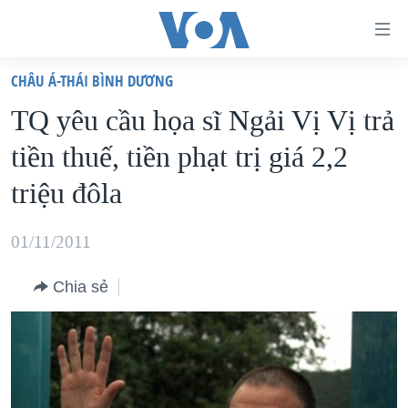
Đường
dẫn
CHÂU Á-THÁI BÌNH DƯƠNG
truy
TRANG CHỦ
TQ yêu cầu họa sĩ Ngải Vị Vị trả
cập
VIỆT NAM
tiền thuế, tiền phạt trị giá 2,2
Tới
HOA KỲ
nội
triệu đôla
BIỂN ĐÔNG
dung
THẾ GIỚI
chính
01/11/2011
BLOG
Tới
Chia sẻ
điều
DIỄN ĐÀN
hướng
MỤC
chính
CHUYÊN ĐỀ
TỰ DO BÁO CHÍ
Đi
HỌC TIẾNG ANH
VẠCH TRẦN TIN GIẢ
CHIẾN TRANH THƯƠNG MẠI CỦA MỸ: QUÁ KHỨ VÀ HIỆN
tới