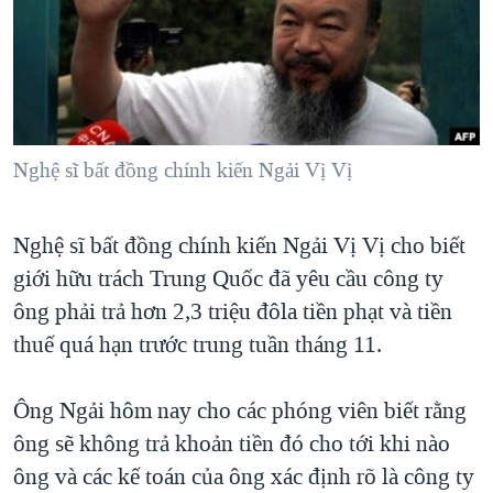
TẠI
VIDEO
"Tìm"
NGƯỜI VIỆT HẢI NGOẠI
HÀNH TRÌNH BẦU CỬ 2024
NGHE
ĐỜI SỐNG
MỘT NĂM CHIẾN TRANH TẠI DẢI GAZA
KINH TẾ
MẠNG XÃ HỘI
GIẢI MÃ VÀNH ĐAI & CON ĐƯỜNG
KHOA HỌC
NGÀY TỊ NẠN THẾ GIỚI
Nghệ sĩ bất đồng chính kiến Ngải Vị Vị
SỨC KHOẺ
TRỊNH VĨNH BÌNH - NGƯỜI HẠ 'BÊN THẮNG CUỘC'
Ngôn ngữ khác
VĂN HOÁ
Nghệ sĩ bất đồng chính kiến Ngải Vị Vị cho biết
GROUND ZERO – XƯA VÀ NAY
THỂ THAO
giới hữu trách Trung Quốc đã yêu cầu công ty
CHI PHÍ CHIẾN TRANH AFGHANISTAN
GIÁO DỤC
ông phải trả hơn 2,3 triệu đôla tiền phạt và tiền
CÁC GIÁ TRỊ CỘNG HÒA Ở VIỆT NAM
thuế quá hạn trước trung tuần tháng 11.
THƯỢNG ĐỈNH TRUMP-KIM TẠI VIỆT NAM
TRỊNH VĨNH BÌNH VS. CHÍNH PHỦ VIỆT NAM
Ông Ngải hôm nay cho các phóng viên biết rằng
ông sẽ không trả khoản tiền đó cho tới khi nào
NGƯ DÂN VIỆT VÀ LÀN SÓNG TRỘM HẢI SÂM
ông và các kế toán của ông xác định rõ là công ty
BÊN KIA QUỐC LỘ: TIẾNG VỌNG TỪ NÔNG THÔN MỸ