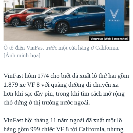
TẠI
VIDEO
"Tìm"
NGƯỜI VIỆT HẢI NGOẠI
HÀNH TRÌNH BẦU CỬ 2024
NGHE
ĐỜI SỐNG
MỘT NĂM CHIẾN TRANH TẠI DẢI GAZA
KINH TẾ
MẠNG XÃ HỘI
GIẢI MÃ VÀNH ĐAI & CON ĐƯỜNG
KHOA HỌC
NGÀY TỊ NẠN THẾ GIỚI
Ô tô điện VinFast trước một cửa hàng ở California.
SỨC KHOẺ
[Ảnh minh họa]
TRỊNH VĨNH BÌNH - NGƯỜI HẠ 'BÊN THẮNG CUỘC'
Ngôn ngữ khác
VĂN HOÁ
GROUND ZERO – XƯA VÀ NAY
THỂ THAO
VinFast hôm 17/4 cho biết đã xuất lô thứ hai gồm
CHI PHÍ CHIẾN TRANH AFGHANISTAN
GIÁO DỤC
1.879 xe VF 8 với quãng đường di chuyển xa
CÁC GIÁ TRỊ CỘNG HÒA Ở VIỆT NAM
hơn khi sạc đầy pin, trong khi tìm cách mở rộng
THƯỢNG ĐỈNH TRUMP-KIM TẠI VIỆT NAM
chỗ đứng ở thị trường nước ngoài.
TRỊNH VĨNH BÌNH VS. CHÍNH PHỦ VIỆT NAM
VinFast hồi tháng 11 năm ngoái đã xuất một lô
NGƯ DÂN VIỆT VÀ LÀN SÓNG TRỘM HẢI SÂM
hàng gồm 999 chiếc VF 8 tới California, nhưng
BÊN KIA QUỐC LỘ: TIẾNG VỌNG TỪ NÔNG THÔN MỸ