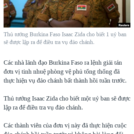
TẠI
VIDEO
"Tìm"
NGƯỜI VIỆT HẢI NGOẠI
HÀNH TRÌNH BẦU CỬ 2024
NGHE
ĐỜI SỐNG
MỘT NĂM CHIẾN TRANH TẠI DẢI GAZA
KINH TẾ
MẠNG XÃ HỘI
Thủ tướng Burkina Faso Isaac Zida cho biết 1 uỷ ban
GIẢI MÃ VÀNH ĐAI & CON ĐƯỜNG
KHOA HỌC
sẽ được lập ra để điều tra vụ đảo chánh.
NGÀY TỊ NẠN THẾ GIỚI
SỨC KHOẺ
TRỊNH VĨNH BÌNH - NGƯỜI HẠ 'BÊN THẮNG CUỘC'
Ngôn ngữ khác
VĂN HOÁ
Các nhà lãnh đạo Burkina Faso ra lệnh giải tán
GROUND ZERO – XƯA VÀ NAY
đơn vị tinh nhuệ phòng vệ phủ tổng thống đã
THỂ THAO
CHI PHÍ CHIẾN TRANH AFGHANISTAN
thực hiện vụ đảo chánh bất thành hồi tuần trước.
GIÁO DỤC
CÁC GIÁ TRỊ CỘNG HÒA Ở VIỆT NAM
Thủ tướng Isaac Zida cho biết một uỷ ban sẽ được
THƯỢNG ĐỈNH TRUMP-KIM TẠI VIỆT NAM
lập ra để điều tra vụ đảo chánh.
TRỊNH VĨNH BÌNH VS. CHÍNH PHỦ VIỆT NAM
NGƯ DÂN VIỆT VÀ LÀN SÓNG TRỘM HẢI SÂM
Các thành viên của đơn vị này đã thực hiện cuộc
BÊN KIA QUỐC LỘ: TIẾNG VỌNG TỪ NÔNG THÔN MỸ