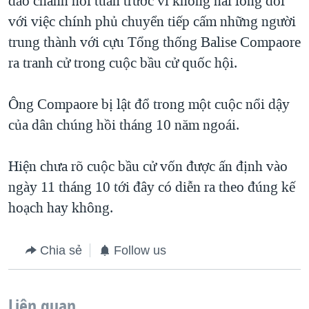
đảo chánh hồi tuần trước vì không hài lòng đối
QUAN HỆ VIỆT MỸ
với việc chính phủ chuyển tiếp cấm những người
trung thành với cựu Tổng thống Balise Compaore
ra tranh cử trong cuộc bầu cử quốc hội.
Ông Compaore bị lật đổ trong một cuộc nổi dậy
của dân chúng hồi tháng 10 năm ngoái.
Hiện chưa rõ cuộc bầu cử vốn được ấn định vào
ngày 11 tháng 10 tới đây có diễn ra theo đúng kế
hoạch hay không.
Chia sẻ
Follow us
Liên quan