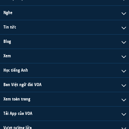
Nghe
Tin tức
Blog
Xem
Học tiếng Anh
Ban Việt ngữ đài VOA
Xem toàn trang
Tải App của VOA
Vượt tường lửa