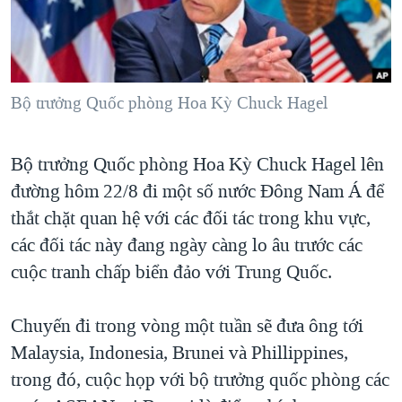
TẠI
VIDEO
"Tìm"
NGƯỜI VIỆT HẢI NGOẠI
HÀNH TRÌNH BẦU CỬ 2024
NGHE
ĐỜI SỐNG
MỘT NĂM CHIẾN TRANH TẠI DẢI GAZA
KINH TẾ
MẠNG XÃ HỘI
Bộ trưởng Quốc phòng Hoa Kỳ Chuck Hagel
GIẢI MÃ VÀNH ĐAI & CON ĐƯỜNG
KHOA HỌC
NGÀY TỊ NẠN THẾ GIỚI
SỨC KHOẺ
Bộ trưởng Quốc phòng Hoa Kỳ Chuck Hagel lên
TRỊNH VĨNH BÌNH - NGƯỜI HẠ 'BÊN THẮNG CUỘC'
Ngôn ngữ khác
VĂN HOÁ
đường hôm 22/8 đi một số nước Đông Nam Á để
GROUND ZERO – XƯA VÀ NAY
THỂ THAO
thắt chặt quan hệ với các đối tác trong khu vực,
CHI PHÍ CHIẾN TRANH AFGHANISTAN
các đối tác này đang ngày càng lo âu trước các
GIÁO DỤC
CÁC GIÁ TRỊ CỘNG HÒA Ở VIỆT NAM
cuộc tranh chấp biển đảo với Trung Quốc.
THƯỢNG ĐỈNH TRUMP-KIM TẠI VIỆT NAM
Chuyến đi trong vòng một tuần sẽ đưa ông tới
TRỊNH VĨNH BÌNH VS. CHÍNH PHỦ VIỆT NAM
Malaysia, Indonesia, Brunei và Phillippines,
NGƯ DÂN VIỆT VÀ LÀN SÓNG TRỘM HẢI SÂM
trong đó, cuộc họp với bộ trưởng quốc phòng các
BÊN KIA QUỐC LỘ: TIẾNG VỌNG TỪ NÔNG THÔN MỸ