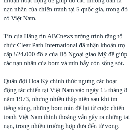
nhuận hoạt động để giúp đỡ các thường dân là
QUAN HỆ VIỆT MỸ
nạn nhân của chiến tranh tại 5 quốc gia, trong đó
có Việt Nam.
Tin của Hãng tin ABCnews tường trình rằng tổ
chức Clear Path International đã nhận khoản trợ
cấp 524.000 đôla của Bộ Ngoại giao Mỹ để giúp
các nạn nhân của bom và mìn bẫy còn sống sót.
Quân đội Hoa Kỳ chính thức ngưng các hoạt
động tác chiến tại Việt Nam vào ngày 15 tháng 8
năm 1973, nhưng nhiều thập niên sau khi im
tiếng súng, những bom mìn để lại từ cuộc chiến
tranh Việt Nam thỉnh thoảng vẫn gây ra những tai
nạn, trong nhiều trường hợp đưa đến tử vong.