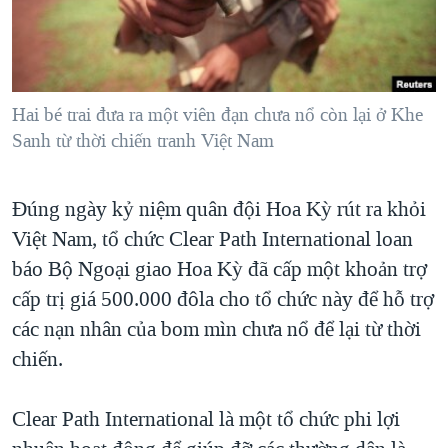
TẠI
VIDEO
"Tìm"
NGƯỜI VIỆT HẢI NGOẠI
HÀNH TRÌNH BẦU CỬ 2024
NGHE
ĐỜI SỐNG
MỘT NĂM CHIẾN TRANH TẠI DẢI GAZA
KINH TẾ
MẠNG XÃ HỘI
Hai bé trai đưa ra một viên đạn chưa nổ còn lại ở Khe
GIẢI MÃ VÀNH ĐAI & CON ĐƯỜNG
KHOA HỌC
Sanh từ thời chiến tranh Việt Nam
NGÀY TỊ NẠN THẾ GIỚI
SỨC KHOẺ
TRỊNH VĨNH BÌNH - NGƯỜI HẠ 'BÊN THẮNG CUỘC'
Ngôn ngữ khác
VĂN HOÁ
Đúng ngày kỷ niệm quân đội Hoa Kỳ rút ra khỏi
GROUND ZERO – XƯA VÀ NAY
Việt Nam, tổ chức Clear Path International loan
THỂ THAO
CHI PHÍ CHIẾN TRANH AFGHANISTAN
báo Bộ Ngoại giao Hoa Kỳ đã cấp một khoản trợ
GIÁO DỤC
CÁC GIÁ TRỊ CỘNG HÒA Ở VIỆT NAM
cấp trị giá 500.000 đôla cho tổ chức này để hỗ trợ
các nạn nhân của bom mìn chưa nổ để lại từ thời
THƯỢNG ĐỈNH TRUMP-KIM TẠI VIỆT NAM
chiến.
TRỊNH VĨNH BÌNH VS. CHÍNH PHỦ VIỆT NAM
NGƯ DÂN VIỆT VÀ LÀN SÓNG TRỘM HẢI SÂM
Clear Path International là một tổ chức phi lợi
BÊN KIA QUỐC LỘ: TIẾNG VỌNG TỪ NÔNG THÔN MỸ