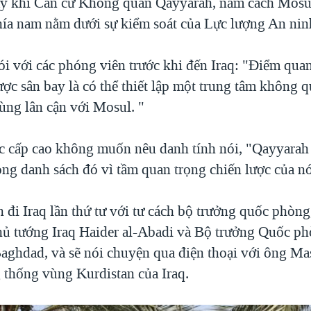
ày khi Căn cứ Không quân Qayyarah, nằm cách Mos
hía nam nằm dưới sự kiểm soát của Lực lượng An ninh
ói với các phóng viên trước khi đến Iraq: "Điểm qua
ợc sân bay là có thể thiết lập một trung tâm không q
ùng lân cận với Mosul. "
c cấp cao không muốn nêu danh tính nói, "Qayyarah 
ong danh sách đó vì tầm quan trọng chiến lược của nó
đi Iraq lần thứ tư với tư cách bộ trưởng quốc phòng
hủ tướng Iraq Haider al-Abadi và Bộ trưởng Quốc p
Baghdad, và sẽ nói chuyện qua điện thoại với ông M
g thống vùng Kurdistan của Iraq.