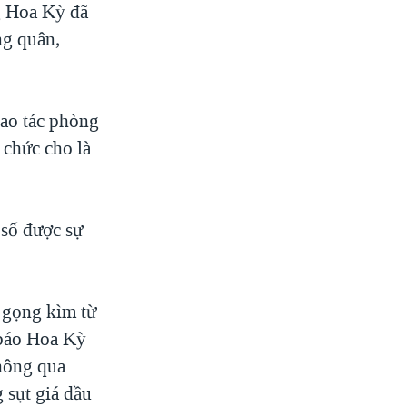
g Hoa Kỳ đã
ng quân,
hao tác phòng
 chức cho là
 số được sự
 gọng kìm từ
 báo Hoa Kỳ
thông qua
 sụt giá dầu