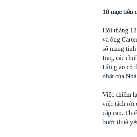
10 mục tiêu c
Hồi tháng 12
và ông Carter
số mang tính 
Iraq, các ch
Hồi giáo có t
nhất của Nhà
Việc chiếm l
việc tách rời
cấp cao. Thi
bước thiết y