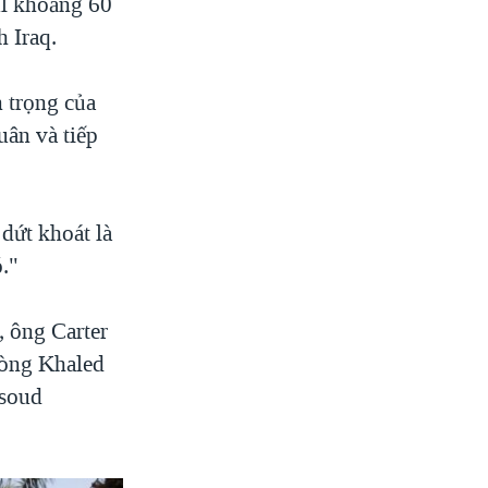
ul khoảng 60
 Iraq.
n trọng của
uân và tiếp
dứt khoát là
."
, ông Carter
hòng Khaled
asoud