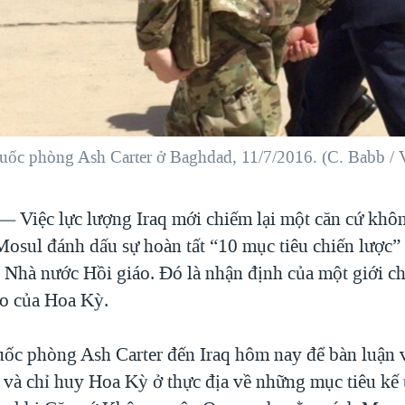
ốc phòng Ash Carter ở Baghdad, 11/7/2016. (C. Babb /
 —
Việc lực lượng Iraq mới chiếm lại một căn cứ khô
Mosul đánh dấu sự hoàn tất “10 mục tiêu chiến lược”
i Nhà nước Hồi giáo. Đó là nhận định của một giới c
o của Hoa Kỳ.
ốc phòng Ash Carter đến Iraq hôm nay để bàn luận v
 và chỉ huy Hoa Kỳ ở thực địa về những mục tiêu kế 