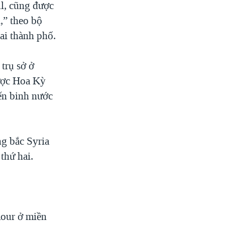
l, cũng được
i,” theo bộ
hai thành phố.
 trụ sở ở
được Hoa Kỳ
ến binh nước
ng bắc Syria
thứ hai.
our ở miền