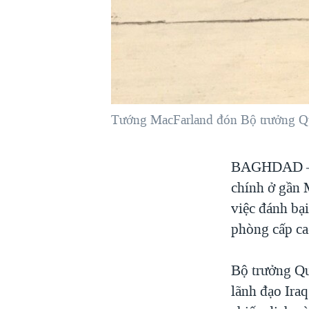
VIỆT NAM
NGƯ DÂN VIỆT VÀ LÀN SÓNG
TRỘM HẢI SÂM
BÊN KIA QUỐC LỘ: TIẾNG VỌNG
TỪ NÔNG THÔN MỸ
QUAN HỆ VIỆT MỸ
Tướng MacFarland đón Bộ trưởng Qu
BAGHDAD
chính ở gần 
việc đánh bạ
phòng cấp ca
Bộ trưởng Qu
lãnh đạo Iraq