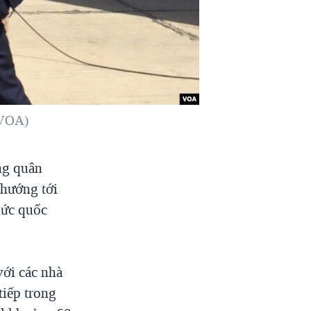
 VOA)
ng quân
 hướng tới
hức quốc
ới các nhà
tiếp trong