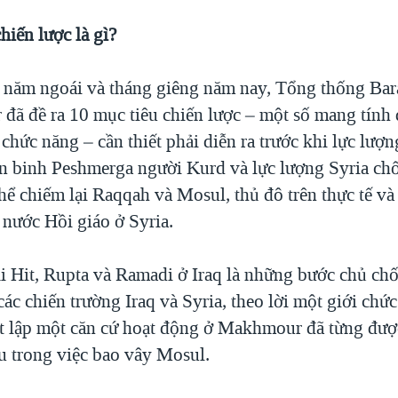
hiến lược là gì?
 năm ngoái và tháng giêng năm nay, Tổng thống Ba
 đã đề ra 10 mục tiêu chiến lược – một số mang tính 
chức năng – cần thiết phải diễn ra trước khi lực lượn
iến binh Peshmerga người Kurd và lực lượng Syria c
hể chiếm lại Raqqah và Mosul, thủ đô trên thực tế và 
 nước Hồi giáo ở Syria.
ại Hit, Rupta và Ramadi ở Iraq là những bước chủ chố
 các chiến trường Iraq và Syria, theo lời một giới ch
ết lập một căn cứ hoạt động ở Makhmour đã từng được
ếu trong việc bao vây Mosul.