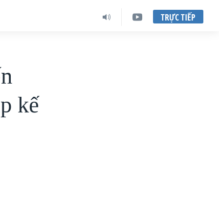
TRỰC TIẾP
ến
áp kế