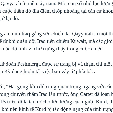
Qayyarah ở miền tây nam. Một con số nhỏ lực lượn
t cuộc thăm dò địa điểm chớp nhoáng tại căn cứ khô
ở lại đó.
ng an ninh Iraq gắng sức chiếm lại Qayyarah là một t
ể từ khi quân đội Iraq tiến chiếm Kuwait, mà các giới
 mức độ tinh vi chưa từng thấy trong cuộc chiến.
 lữ đoàn Peshmerga được sự trang bị và thậm chí một
oa Kỳ đang hoàn tất việc bao vây từ phía bắc.
ói, “Hai gọng kìm đó cũng quan trọng ngang với các
rong chuyến thăm Iraq lần trước, ông Carter đã loan
15 triệu đôla tài trợ cho lực lượng của người Kurd, 
khi nền kinh tế Kurd bị tác động nặng của tình trạng