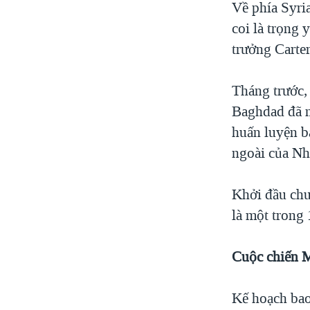
Về phía Syri
coi là trọng 
trưởng Carter
Tháng trước, 
Baghdad đã n
huấn luyện b
ngoài của Nh
Khởi đầu chư
là một trong 
Cuộc chiến M
Kế hoạch ba