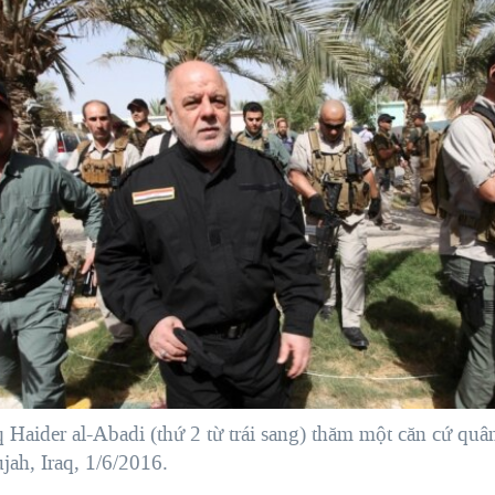
 Haider al-Abadi (thứ 2 từ trái sang) thăm một căn cứ quân
ujah, Iraq, 1/6/2016.