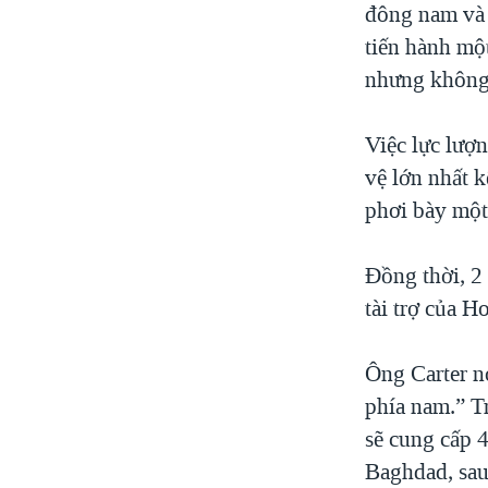
đông nam và 
tiến hành mộ
nhưng không 
Việc lực lượ
vệ lớn nhất k
phơi bày một
Đồng thời, 2
tài trợ của H
Ông Carter n
phía nam.” T
sẽ cung cấp 4
Baghdad, sau 