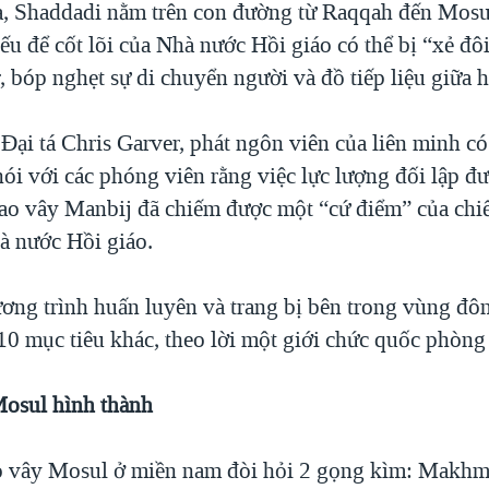
a, Shaddadi nằm trên con đường từ Raqqah đến Mosu
yếu để cốt lõi của Nhà nước Hồi giáo có thể bị “xẻ đô
, bóp nghẹt sự di chuyển người và đồ tiếp liệu giữa 
Đại tá Chris Garver, phát ngôn viên của liên minh có
ói với các phóng viên rằng việc lực lượng đối lập 
ao vây Manbij đã chiếm được một “cứ điểm” của chi
à nước Hồi giáo.
ơng trình huấn luyên và trang bị bên trong vùng đô
10 mục tiêu khác, theo lời một giới chức quốc phòng 
osul hình thành
o vây Mosul ở miền nam đòi hỏi 2 gọng kìm: Makhm