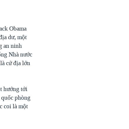
rack Obama
địa dư, một
g an ninh
hống Nhà nước
là cứ địa lớn
t hướng tới
ức quốc phòng
 coi là một