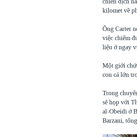
chiến dịch n
kilomet về p
Ông Carter n
việc chiếm đư
liệu ở ngay v
Một giới chứ
con cá lớn tr
Trong chuyến 
sẽ họp với T
al-Obeidi ở 
Barzani, tổn