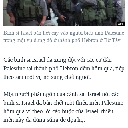
TẠI
VIDEO
"Tìm"
NGƯỜI VIỆT HẢI NGOẠI
HÀNH TRÌNH BẦU CỬ 2024
NGHE
ĐỜI SỐNG
MỘT NĂM CHIẾN TRANH TẠI DẢI GAZA
KINH TẾ
MẠNG XÃ HỘI
Binh sĩ Israel bắn hơi cay vào người biểu tình Palestine
GIẢI MÃ VÀNH ĐAI & CON ĐƯỜNG
KHOA HỌC
trong một vụ đụng độ ở thành phố Hebron ở Bờ Tây.
NGÀY TỊ NẠN THẾ GIỚI
SỨC KHOẺ
TRỊNH VĨNH BÌNH - NGƯỜI HẠ 'BÊN THẮNG CUỘC'
Ngôn ngữ khác
VĂN HOÁ
Các binh sĩ Israel đã xung đột với các cư dân
GROUND ZERO – XƯA VÀ NAY
Palestine tại thành phố Hebron đêm hôm qua, tiếp
THỂ THAO
CHI PHÍ CHIẾN TRANH AFGHANISTAN
theo sau một vụ nổ súng chết người.
GIÁO DỤC
CÁC GIÁ TRỊ CỘNG HÒA Ở VIỆT NAM
Một người phát ngôn của cảnh sát Israel nói các
THƯỢNG ĐỈNH TRUMP-KIM TẠI VIỆT NAM
binh sĩ Israel đã bắn chết một thiếu niên Palestine
TRỊNH VĨNH BÌNH VS. CHÍNH PHỦ VIỆT NAM
hôm qua vì theo lời cáo buộc của Israel, thiếu
NGƯ DÂN VIỆT VÀ LÀN SÓNG TRỘM HẢI SÂM
niên này đã dùng súng đe dọa họ.
BÊN KIA QUỐC LỘ: TIẾNG VỌNG TỪ NÔNG THÔN MỸ