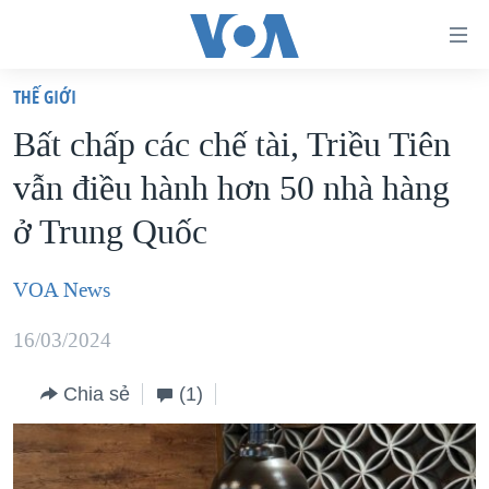
Đường
dẫn
THẾ GIỚI
truy
TRANG CHỦ
Bất chấp các chế tài, Triều Tiên
cập
VIỆT NAM
vẫn điều hành hơn 50 nhà hàng
Tới
HOA KỲ
nội
ở Trung Quốc
BIỂN ĐÔNG
dung
THẾ GIỚI
chính
VOA News
BLOG
Tới
16/03/2024
điều
DIỄN ĐÀN
hướng
MỤC
Chia sẻ
(1)
chính
CHUYÊN ĐỀ
TỰ DO BÁO CHÍ
Đi
HỌC TIẾNG ANH
VẠCH TRẦN TIN GIẢ
CHIẾN TRANH THƯƠNG MẠI CỦA MỸ: QUÁ KHỨ VÀ HIỆN
tới