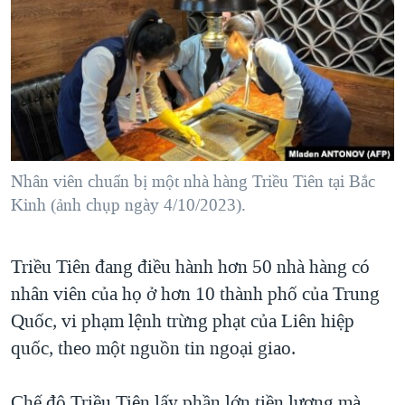
TẠI
VIDEO
"Tìm"
NGƯỜI VIỆT HẢI NGOẠI
HÀNH TRÌNH BẦU CỬ 2024
NGHE
ĐỜI SỐNG
MỘT NĂM CHIẾN TRANH TẠI DẢI GAZA
KINH TẾ
MẠNG XÃ HỘI
GIẢI MÃ VÀNH ĐAI & CON ĐƯỜNG
KHOA HỌC
NGÀY TỊ NẠN THẾ GIỚI
SỨC KHOẺ
TRỊNH VĨNH BÌNH - NGƯỜI HẠ 'BÊN THẮNG CUỘC'
Nhân viên chuẩn bị một nhà hàng Triều Tiên tại Bắc
Ngôn ngữ khác
VĂN HOÁ
GROUND ZERO – XƯA VÀ NAY
Kinh (ảnh chụp ngày 4/10/2023).
THỂ THAO
CHI PHÍ CHIẾN TRANH AFGHANISTAN
GIÁO DỤC
Triều Tiên đang điều hành hơn 50 nhà hàng có
CÁC GIÁ TRỊ CỘNG HÒA Ở VIỆT NAM
nhân viên của họ ở hơn 10 thành phố của Trung
THƯỢNG ĐỈNH TRUMP-KIM TẠI VIỆT NAM
Quốc, vi phạm lệnh trừng phạt của Liên hiệp
TRỊNH VĨNH BÌNH VS. CHÍNH PHỦ VIỆT NAM
quốc, theo một nguồn tin ngoại giao.
NGƯ DÂN VIỆT VÀ LÀN SÓNG TRỘM HẢI SÂM
BÊN KIA QUỐC LỘ: TIẾNG VỌNG TỪ NÔNG THÔN MỸ
Chế độ Triều Tiên lấy phần lớn tiền lương mà