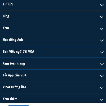
Tin tức
Blog
Xem
Học tiếng Anh
Ban Việt ngữ đài VOA
Xem toàn trang
Tải App của VOA
Vượt tường lửa
Xem thêm