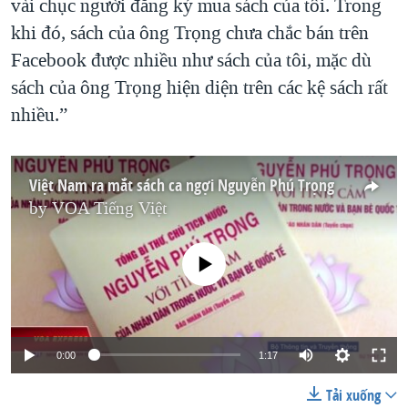
vài chục người đăng ký mua sách của tôi. Trong
khi đó, sách của ông Trọng chưa chắc bán trên
Facebook được nhiều như sách của tôi, mặc dù
sách của ông Trọng hiện diện trên các kệ sách rất
nhiều.”
Việt Nam ra mắt sách ca ngợi Nguyễn Phú Trọng
by
VOA Tiếng Việt
No media source currently available
0:00
1:17
Tải xuống