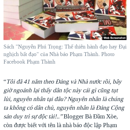
TẠI
VIDEO
"Tìm"
NGƯỜI VIỆT HẢI NGOẠI
HÀNH TRÌNH BẦU CỬ 2024
NGHE
ĐỜI SỐNG
MỘT NĂM CHIẾN TRANH TẠI DẢI GAZA
KINH TẾ
MẠNG XÃ HỘI
GIẢI MÃ VÀNH ĐAI & CON ĐƯỜNG
KHOA HỌC
NGÀY TỊ NẠN THẾ GIỚI
Sách "Nguyễn Phú Trọng: Thế thiên hành đạo hay Đại
SỨC KHOẺ
nghịch bất đạo" của Nhà báo Phạm Thành. Photo
TRỊNH VĨNH BÌNH - NGƯỜI HẠ 'BÊN THẮNG CUỘC'
Ngôn ngữ khác
VĂN HOÁ
Facebook Phạm Thành
GROUND ZERO – XƯA VÀ NAY
THỂ THAO
CHI PHÍ CHIẾN TRANH AFGHANISTAN
GIÁO DỤC
“
Tôi đã 41 năm theo Đảng và Nhà nước rồi, bây
CÁC GIÁ TRỊ CỘNG HÒA Ở VIỆT NAM
giờ ngoảnh lại thấy dân tộc này cái gì cũng tụt
THƯỢNG ĐỈNH TRUMP-KIM TẠI VIỆT NAM
lùi, nguyên nhân tại đâu? Nguyên nhân là chúng
TRỊNH VĨNH BÌNH VS. CHÍNH PHỦ VIỆT NAM
ta không có dân chủ, nguyên nhân là Đảng Cộng
sản duy trì sự độc tài!..”
Blogger Bà Đầm Xòe,
NGƯ DÂN VIỆT VÀ LÀN SÓNG TRỘM HẢI SÂM
còn được biết với tên là nhà báo độc lập Phạm
BÊN KIA QUỐC LỘ: TIẾNG VỌNG TỪ NÔNG THÔN MỸ