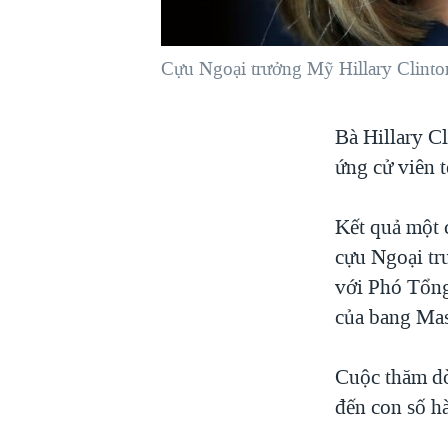
VIỆT NAM
NGƯ DÂN VIỆT VÀ LÀN SÓNG
Cựu Ngoại trưởng Mỹ Hillary Clinto
TRỘM HẢI SÂM
BÊN KIA QUỐC LỘ: TIẾNG VỌNG
Bà Hillary C
TỪ NÔNG THÔN MỸ
ứng cử viên 
QUAN HỆ VIỆT MỸ
Kết quả một 
cựu Ngoại tr
với Phó Tổng
của bang Mas
Cuộc thăm dò
đến con số h