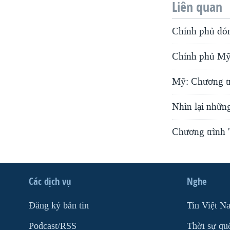
Liên quan
Chính phủ đó
Chính phủ Mỹ 
Mỹ: Chương trì
Nhìn lại nhữn
Chương trình '
Các dịch vụ
Nghe
Ðăng ký bản tin
Tin Việt N
Podcast/RSS
Thời sự qu