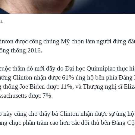
n.
linton được công chúng Mỹ chọn làm người đứng đầ
tổng thống 2016.
cuộc thăm dò mới đây do Đại học Quinnipiac thực hi
ưởng Clinton nhận được 61% ủng hộ bên phía Ðảng 
 thống Joe Biden được 11%, và Thượng nghị sĩ Eliz
sachusetts được 7%.
 này cũng cho thấy bà Clinton nhận được sự ủng hộ v
àng chục phần trăm cao hơn các đối thủ bên Ðảng Cộ