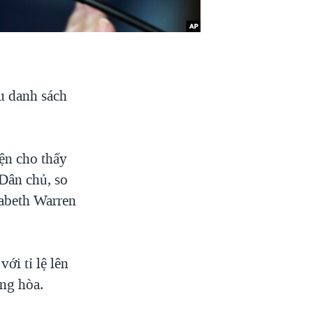
u danh sách
ện cho thấy
Dân chủ, so
abeth Warren
ới tỉ lệ lên
ng hòa.