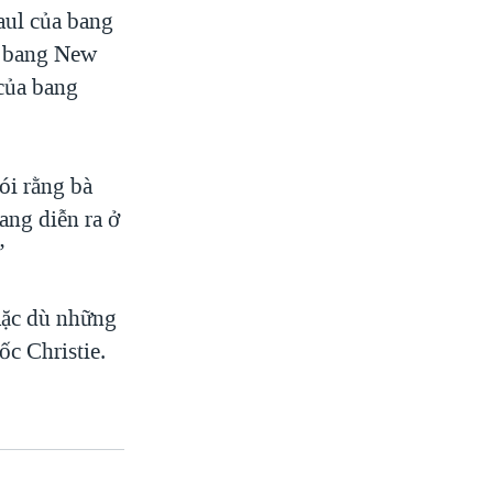
aul của bang
c bang New
của bang
ói rằng bà
đang diễn ra ở
”
 mặc dù những
c Christie.