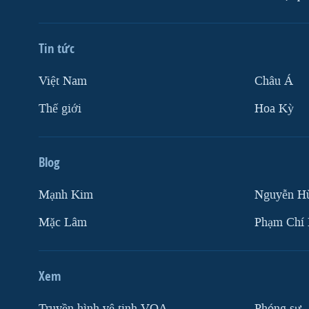
Tin tức
Việt Nam
Châu Á
Thế giới
Hoa Kỳ
Blog
Mạnh Kim
Nguyễn H
Mặc Lâm
Phạm Chí
Xem
Truyền hình vệ tinh VOA
Phóng sự