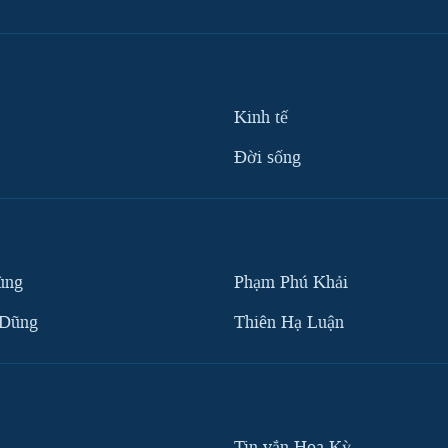
Kinh tế
Ðời sống
ùng
Phạm Phú Khải
 Dũng
Thiên Hạ Luận
Tin vắn Hoa Kỳ