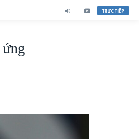
TRỰC TIẾP
 ứng