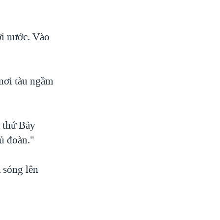
ới nước. Vào
 nơi tàu ngầm
m thứ Bảy
ủ đoàn."
 sóng lên