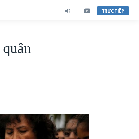
TRỰC TIẾP
i quân