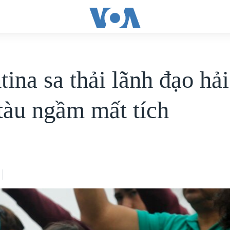
tina sa thải lãnh đạo hả
 tàu ngầm mất tích