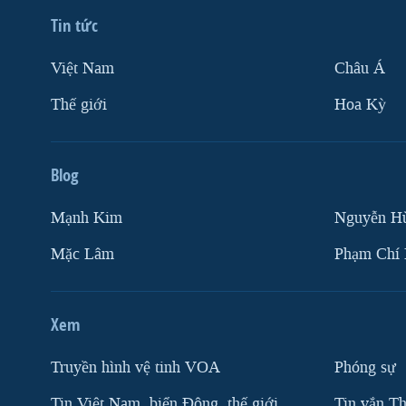
Tin tức
Việt Nam
Châu Á
Thế giới
Hoa Kỳ
Blog
Mạnh Kim
Nguyễn H
Mặc Lâm
Phạm Chí
Xem
Truyền hình vệ tinh VOA
Phóng sự
Tin Việt Nam, biển Đông, thế giới
Tin vắn Th