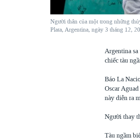
VIỆT NAM
NGƯ DÂN VIỆT VÀ LÀN SÓNG
Người thân của một trong những thủy
TRỘM HẢI SÂM
Plata, Argentina, ngày 3 tháng 12, 2
BÊN KIA QUỐC LỘ: TIẾNG VỌNG
TỪ NÔNG THÔN MỸ
Argentina sa
QUAN HỆ VIỆT MỸ
chiếc tàu ngầ
Báo La Nacio
Oscar Aguad 
này diễn ra 
Người thay t
Tàu ngầm biế