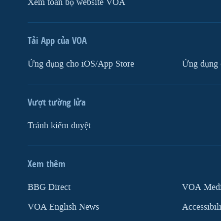
Xem toàn bộ website VOA
Tải App của VOA
Ứng dụng cho iOS/App Store
Ứng dụng 
Vượt tường lửa
Tránh kiểm duyệt
Xem thêm
MẠNG XÃ HỘI
BBG Direct
VOA Media
VOA English News
Accessibil
Ngôn ngữ khác