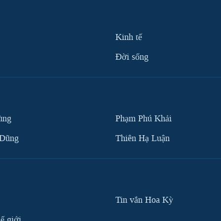
Kinh tế
Ðời sống
ùng
Phạm Phú Khải
 Dũng
Thiên Hạ Luận
Tin vắn Hoa Kỳ
ế giới