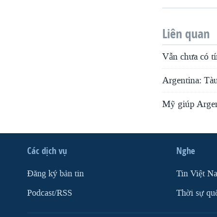
Liên quan
Vẫn chưa có tí
Argentina: Tàu
Mỹ giúp Argen
Các dịch vụ
Nghe
Ðăng ký bản tin
Tin Việt N
Podcast/RSS
Thời sự qu