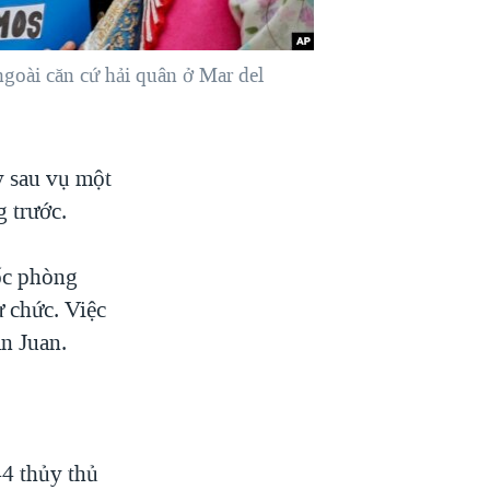
goài căn cứ hải quân ở Mar del
y sau vụ một
g trước.
ốc phòng
 chức. Việc
n Juan.
4 thủy thủ