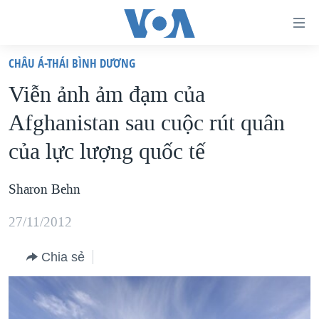
Đường
dẫn
CHÂU Á-THÁI BÌNH DƯƠNG
truy
TRANG CHỦ
Viễn ảnh ảm đạm của
cập
VIỆT NAM
Afghanistan sau cuộc rút quân
Tới
HOA KỲ
nội
của lực lượng quốc tế
BIỂN ĐÔNG
dung
THẾ GIỚI
chính
Sharon Behn
BLOG
Tới
27/11/2012
điều
DIỄN ĐÀN
hướng
MỤC
Chia sẻ
chính
CHUYÊN ĐỀ
TỰ DO BÁO CHÍ
Đi
HỌC TIẾNG ANH
VẠCH TRẦN TIN GIẢ
CHIẾN TRANH THƯƠNG MẠI CỦA MỸ: QUÁ KHỨ VÀ HIỆN
tới