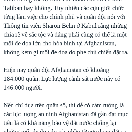
Taliban hay không. Tuy nhiên các cựu giới chức
QUAN HỆ VIỆT MỸ
từng làm việc cho chính phủ và quân đội nói với
Thông tín viên Sharon Behn ở Kabul rằng những
chia rẽ về sắc tộc và đảng phái cũng có thể là một
mối đe dọa lớn cho hòa bình tại Afghanistan,
không kém gì mối đe dọa do phe chủ chiến đặt ra.
Hiện nay quân đội Afghanistan có khoảng
184.000 quân. Lực lượng cảnh sát nước này có
146.000 người.
Nếu chỉ dựa trên quân số, thì dễ có cảm tưởng là
các lực lượng an ninh Afghanistan đã gần đạt mục
tiêu là có khả năng bảo vệ đất nước chống lại
những mối đe dọa do các phần tử cực đoan đặt ra.