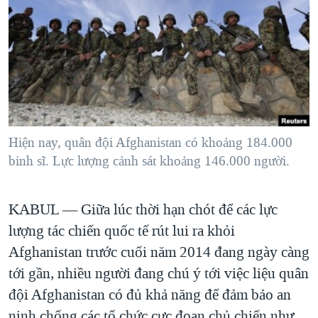
TẠI
VIDEO
"Tìm"
NGƯỜI VIỆT HẢI NGOẠI
HÀNH TRÌNH BẦU CỬ 2024
NGHE
ĐỜI SỐNG
MỘT NĂM CHIẾN TRANH TẠI DẢI GAZA
KINH TẾ
MẠNG XÃ HỘI
GIẢI MÃ VÀNH ĐAI & CON ĐƯỜNG
KHOA HỌC
NGÀY TỊ NẠN THẾ GIỚI
SỨC KHOẺ
TRỊNH VĨNH BÌNH - NGƯỜI HẠ 'BÊN THẮNG CUỘC'
Hiện nay, quân đội Afghanistan có khoảng 184.000
Ngôn ngữ khác
VĂN HOÁ
GROUND ZERO – XƯA VÀ NAY
binh sĩ. Lực lượng cảnh sát khoảng 146.000 người.
THỂ THAO
CHI PHÍ CHIẾN TRANH AFGHANISTAN
GIÁO DỤC
KABUL —
Giữa lúc thời hạn chót để các lực
CÁC GIÁ TRỊ CỘNG HÒA Ở VIỆT NAM
lượng tác chiến quốc tế rút lui ra khỏi
THƯỢNG ĐỈNH TRUMP-KIM TẠI VIỆT NAM
Afghanistan trước cuối năm 2014 đang ngày càng
TRỊNH VĨNH BÌNH VS. CHÍNH PHỦ VIỆT NAM
tới gần, nhiều người đang chú ý tới việc liệu quân
NGƯ DÂN VIỆT VÀ LÀN SÓNG TRỘM HẢI SÂM
đội Afghanistan có đủ khả năng để đảm bảo an
BÊN KIA QUỐC LỘ: TIẾNG VỌNG TỪ NÔNG THÔN MỸ
ninh chống các tổ chức cực đoan chủ chiến như