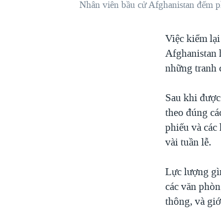
Nhân viên bầu cử Afghanistan đếm ph
VIỆT NAM
NGƯ DÂN VIỆT VÀ LÀN SÓNG
Việc kiểm lạ
TRỘM HẢI SÂM
Afghanistan 
BÊN KIA QUỐC LỘ: TIẾNG VỌNG
TỪ NÔNG THÔN MỸ
những tranh c
QUAN HỆ VIỆT MỸ
Sau khi được 
theo đúng cá
phiếu và các 
vài tuần lễ.
Lực lượng gì
các văn phòng
thông, và giớ