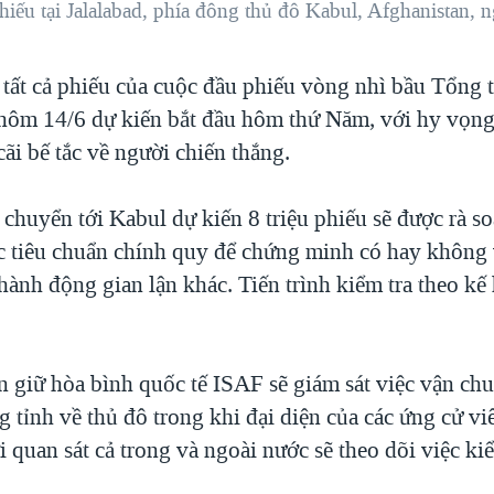
iếu tại Jalalabad, phía đông thủ đô Kabul, Afghanistan, 
i tất cả phiếu của cuộc đầu phiếu vòng nhì bầu Tổng
hôm 14/6 dự kiến bắt đầu hôm thứ Năm, với hy vọng 
ãi bế tắc về người chiến thắng.
chuyển tới Kabul dự kiến 8 triệu phiếu sẽ được rà s
c tiêu chuẩn chính quy để chứng minh có hay không 
hành động gian lận khác. Tiến trình kiểm tra theo kế
n giữ hòa bình quốc tế ISAF sẽ giám sát việc vận ch
 tỉnh về thủ đô trong khi đại diện của các ứng cử vi
i quan sát cả trong và ngoài nước sẽ theo dõi việc kiể