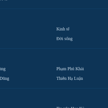
Kinh tế
Ðời sống
ùng
Phạm Phú Khải
 Dũng
Thiên Hạ Luận