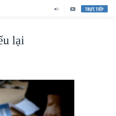
TRỰC TIẾP
u lại