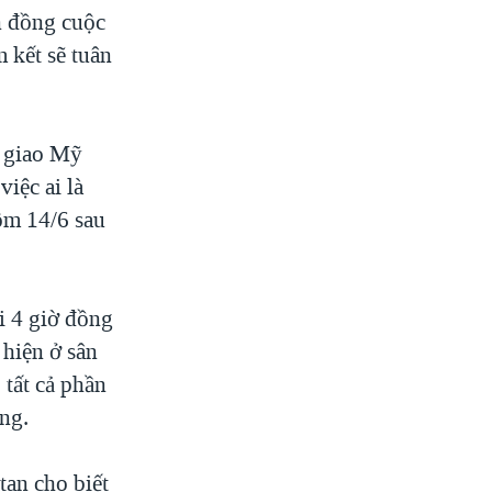
n đồng cuộc
m kết sẽ tuân
i giao Mỹ
iệc ai là
ôm 14/6 sau
i 4 giờ đồng
 hiện ở sân
 tất cả phần
ạng.
tan cho biết