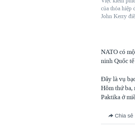
Việc kiểm phiế
của thỏa hiệp
John Kerry điề
NATO có một 
ninh Quốc tế 
Đây là vụ bạo
Hôm thứ ba, 
Paktika ở mi
Chia sẻ