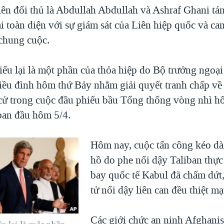
iên đối thủ là Abdullah Abdullah và Ashraf Ghani tá
i toàn diện với sự giám sát của Liên hiệp quốc và ca
 chung cuộc.
iếu lại là một phần của thỏa hiệp do Bộ trưởng ngoạ
iều đình hôm thứ Bảy nhằm giải quyết tranh chấp về v
cử trong cuộc đầu phiếu bầu Tổng thống vòng nhì h
ban đầu hôm 5/4.
Hôm nay, cuộc tấn công kéo dà
hồ do phe nổi dậy Taliban thực
bay quốc tế Kabul đã chấm dứt,
tử nổi dậy liên can đều thiệt m
Các giới chức an ninh Afghanis