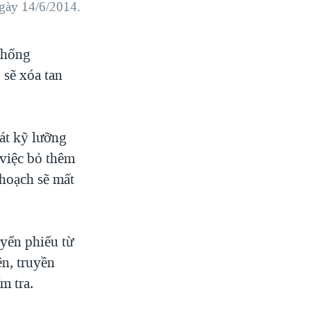
ngày 14/6/2014.
 thống
sẽ xóa tan
oát kỹ lưỡng
việc bỏ thêm
 hoạch sẽ mất
uyển phiếu từ
ên, truyền
m tra.