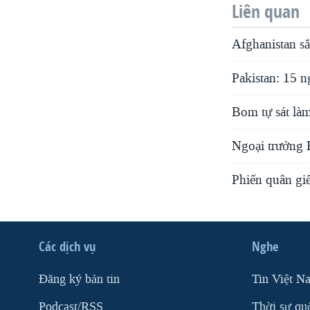
Liên quan
Afghanistan sắ
Pakistan: 15 n
Bom tự sát làm
Ngoại trưởng K
Phiến quân giế
Các dịch vụ
Nghe
Ðăng ký bản tin
Tin Việt N
Podcast/RSS
Thời sự qu