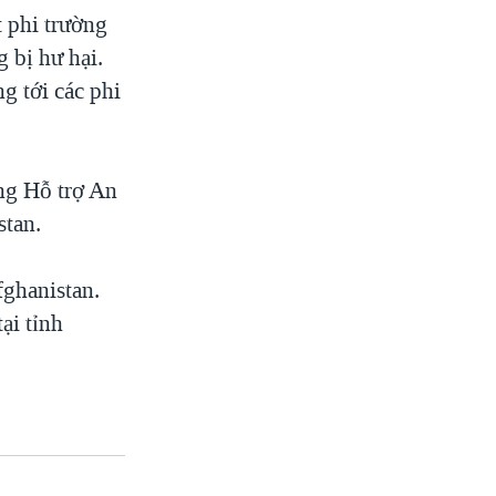
 phi trường
 bị hư hại.
 tới các phi
ng Hỗ trợ An
stan.
fghanistan.
ại tỉnh