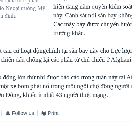
u lại là một phần
hiện đang nắm quyền kiểm soát
 do Ngoại trưởng Mỹ
này. Cảnh sát nói sân bay không
u đình.
Các máy bay được chuyển hướng
trường khác.
căn cứ hoạt độngchính tại sân bay này cho Lực lượ
chiến đấu chống lại các phần tử chủ chiến ở Afghani
 động lớn thứ nhì được báo cáo trong tuần này tại A
một xe bom phát nổ trong một ngôi chợ đông người t
ền Đông, khiến ít nhất 43 người thiệt mạng.
Follow us
Print