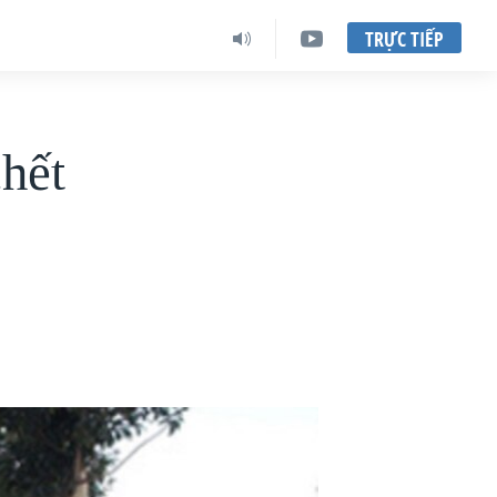
TRỰC TIẾP
hết