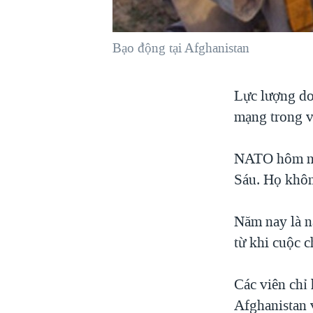
VIỆT NAM
NGƯ DÂN VIỆT VÀ LÀN SÓNG
Bạo động tại Afghanistan
TRỘM HẢI SÂM
BÊN KIA QUỐC LỘ: TIẾNG VỌNG
Lực lượng do
TỪ NÔNG THÔN MỸ
mạng trong v
QUAN HỆ VIỆT MỸ
NATO hôm nay
Sáu. Họ không
Năm nay là n
từ khi cuộc 
Các viên chỉ
Afghanistan 