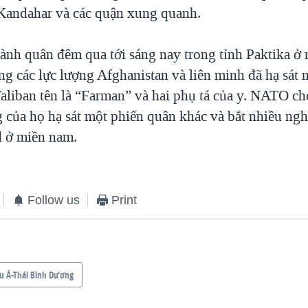
Kandahar và các quận xung quanh.
ành quân đêm qua tới sáng nay trong tỉnh Paktika ở
g các lực lượng Afghanistan và liên minh đã hạ sát 
Taliban tên là “Farman” và hai phụ tá của y. NATO c
g của họ hạ sát một phiến quân khác và bắt nhiều ngh
 ở miền nam.
Follow us
Print
u Á-Thái Bình Dương