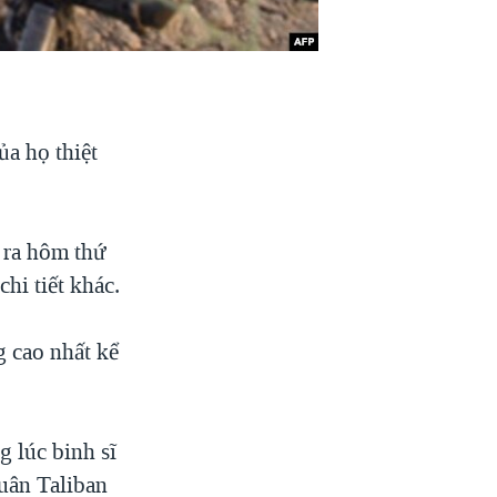
ủa họ thiệt
 ra hôm thứ
hi tiết khác.
g cao nhất kể
 lúc binh sĩ
quân Taliban