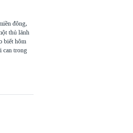
 miền đông,
một thủ lãnh
ho biết hôm
i can trong