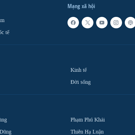
Mạng xã hội
am
ốc tế
Kinh tế
Ðời sống
ùng
Phạm Phú Khải
 Dũng
Thiên Hạ Luận