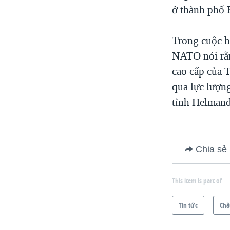
ở thành phố 
Trong cuộc h
NATO nói rằn
cao cấp của 
qua lực lượn
tỉnh Helmand
Chia sẻ
This item is part of
Tin tức
Châ