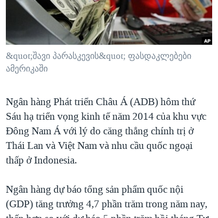
TẠI
VIDEO
"Tìm"
NGƯỜI VIỆT HẢI NGOẠI
HÀNH TRÌNH BẦU CỬ 2024
NGHE
ĐỜI SỐNG
MỘT NĂM CHIẾN TRANH TẠI DẢI GAZA
KINH TẾ
MẠNG XÃ HỘI
&quot;შავი პარასკევის&quot; ფასდაკლებები
GIẢI MÃ VÀNH ĐAI & CON ĐƯỜNG
KHOA HỌC
ამერიკაში
NGÀY TỊ NẠN THẾ GIỚI
SỨC KHOẺ
TRỊNH VĨNH BÌNH - NGƯỜI HẠ 'BÊN THẮNG CUỘC'
Ngôn ngữ khác
VĂN HOÁ
Ngân hàng Phát triển Châu Á (ADB) hôm thứ
GROUND ZERO – XƯA VÀ NAY
Sáu hạ triển vọng kinh tế năm 2014 của khu vực
THỂ THAO
CHI PHÍ CHIẾN TRANH AFGHANISTAN
Đông Nam Á với lý do căng thẳng chính trị ở
GIÁO DỤC
CÁC GIÁ TRỊ CỘNG HÒA Ở VIỆT NAM
Thái Lan và Việt Nam và nhu cầu quốc ngoại
thấp ở Indonesia.
THƯỢNG ĐỈNH TRUMP-KIM TẠI VIỆT NAM
TRỊNH VĨNH BÌNH VS. CHÍNH PHỦ VIỆT NAM
Ngân hàng dự báo tổng sản phẩm quốc nội
NGƯ DÂN VIỆT VÀ LÀN SÓNG TRỘM HẢI SÂM
(GDP) tăng trưởng 4,7 phần trăm trong năm nay,
BÊN KIA QUỐC LỘ: TIẾNG VỌNG TỪ NÔNG THÔN MỸ