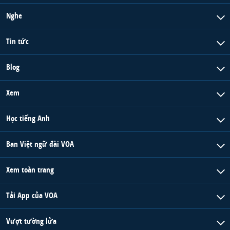
Nghe
Tin tức
Blog
Xem
Học tiếng Anh
Ban Việt ngữ đài VOA
Xem toàn trang
Tải App của VOA
Vượt tường lửa