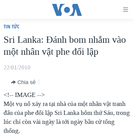
Đường
dẫn
TIN TỨC
truy
TRANG CHỦ
Sri Lanka: Ðánh bom nhắm vào
cập
VIỆT NAM
một nhân vật phe đối lập
Tới
HOA KỲ
nội
BIỂN ĐÔNG
22/01/2010
dung
THẾ GIỚI
chính
Chia sẻ
BLOG
Tới
<!-- IMAGE -->
điều
DIỄN ĐÀN
Một vụ nổ xảy ra tại nhà của một nhân vật tranh
hướng
MỤC
đấu của phe đối lập Sri Lanka hôm thứ Sáu, trong
chính
CHUYÊN ĐỀ
TỰ DO BÁO CHÍ
lúc chỉ còn vài ngày là tới ngày bầu cử tổng
Đi
HỌC TIẾNG ANH
thống.
VẠCH TRẦN TIN GIẢ
CHIẾN TRANH THƯƠNG MẠI CỦA MỸ: QUÁ KHỨ VÀ HIỆN
tới