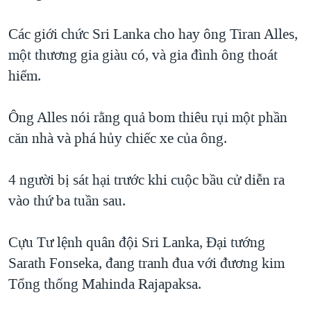
TẠI
VIDEO
"Tìm"
NGƯỜI VIỆT HẢI NGOẠI
HÀNH TRÌNH BẦU CỬ 2024
Các giới chức Sri Lanka cho hay ông Tiran Alles,
NGHE
ĐỜI SỐNG
một thương gia giàu có, và gia đình ông thoát
MỘT NĂM CHIẾN TRANH TẠI DẢI GAZA
KINH TẾ
hiểm.
MẠNG XÃ HỘI
GIẢI MÃ VÀNH ĐAI & CON ĐƯỜNG
KHOA HỌC
NGÀY TỊ NẠN THẾ GIỚI
Ông Alles nói rằng quả bom thiêu rụi một phần
SỨC KHOẺ
TRỊNH VĨNH BÌNH - NGƯỜI HẠ 'BÊN THẮNG CUỘC'
căn nhà và phá hủy chiếc xe của ông.
Ngôn ngữ khác
VĂN HOÁ
GROUND ZERO – XƯA VÀ NAY
THỂ THAO
4 người bị sát hại trước khi cuộc bầu cử diễn ra
CHI PHÍ CHIẾN TRANH AFGHANISTAN
GIÁO DỤC
vào thứ ba tuần sau.
CÁC GIÁ TRỊ CỘNG HÒA Ở VIỆT NAM
THƯỢNG ĐỈNH TRUMP-KIM TẠI VIỆT NAM
Cựu Tư lệnh quân đội Sri Lanka, Đại tướng
TRỊNH VĨNH BÌNH VS. CHÍNH PHỦ VIỆT NAM
Sarath Fonseka, đang tranh đua với đương kim
NGƯ DÂN VIỆT VÀ LÀN SÓNG TRỘM HẢI SÂM
Tổng thống Mahinda Rajapaksa.
BÊN KIA QUỐC LỘ: TIẾNG VỌNG TỪ NÔNG THÔN MỸ