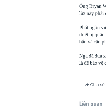
VIỆT NAM
Ông Bryan Wh
lửa này phải 
NGƯ DÂN VIỆT VÀ LÀN SÓNG
TRỘM HẢI SÂM
Phát ngôn vi
BÊN KIA QUỐC LỘ: TIẾNG VỌNG
TỪ NÔNG THÔN MỸ
thiết bị quâ
QUAN HỆ VIỆT MỸ
bắn và cần ph
Nga đã đưa x
là để bảo vệ
Chia sẻ
Liên quan