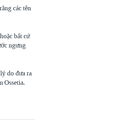
ằng các tên
hoặc bất cứ
 ước ngưng
lý do đưa ra
m Ossetia.