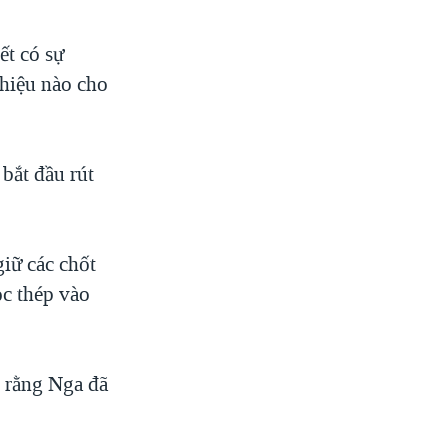
ết có sự
hiệu nào cho
bắt đầu rút
giữ các chốt
ọc thép vào
 rằng Nga đã