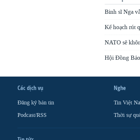
Binh sĩ Nga vẫ
Kế hoạch rút 
NATO sẽ không
Hội Ðồng Bảo
Các dịch vụ
Nghe
Ðăng ký bản tin
Tin Việt N
Podcast/RSS
Thời sự qu
Tin tức