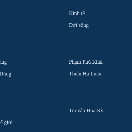
Kinh tế
Ðời sống
ùng
Phạm Phú Khải
 Dũng
Thiên Hạ Luận
Tin vắn Hoa Kỳ
ế giới