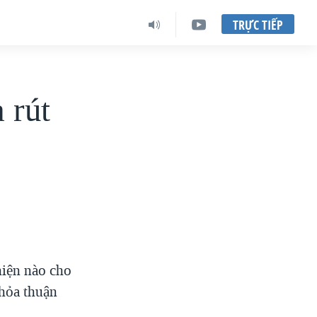
TRỰC TIẾP
 rút
hiện nào cho
thỏa thuận