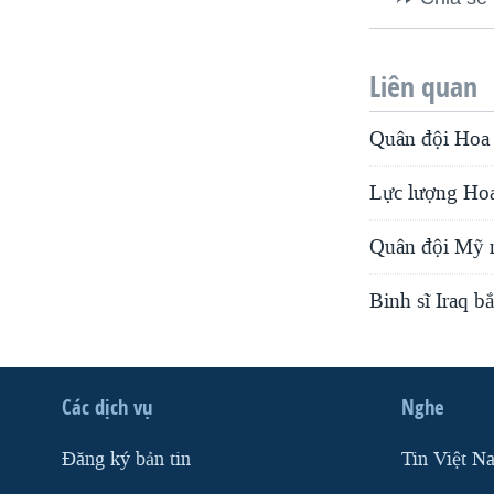
VIỆT NAM
NGƯ DÂN VIỆT VÀ LÀN SÓNG
Liên quan
TRỘM HẢI SÂM
BÊN KIA QUỐC LỘ: TIẾNG VỌNG
Quân đội Hoa 
TỪ NÔNG THÔN MỸ
QUAN HỆ VIỆT MỸ
Lực lượng Hoa 
Quân đội Mỹ m
Binh sĩ Iraq b
Các dịch vụ
Nghe
Ðăng ký bản tin
Tin Việt N