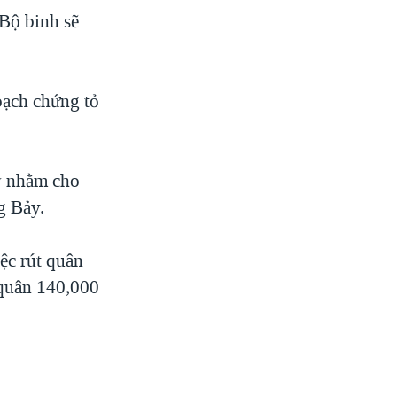
 Bộ binh sẽ
oạch chứng tỏ
Kỳ nhằm cho
ng Bảy.
ệc rút quân
 quân 140,000