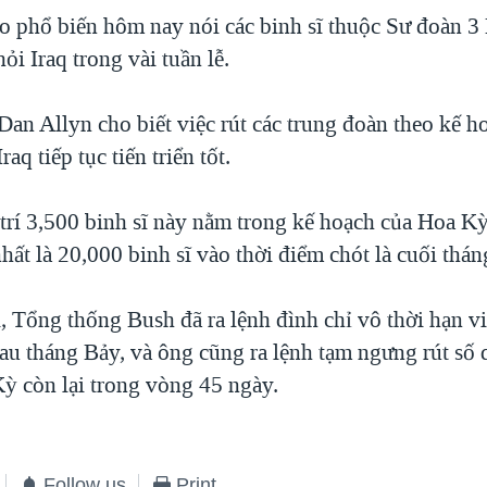
o phổ biến hôm nay nói các binh sĩ thuộc Sư đoàn 3
hỏi Iraq trong vài tuần lễ.
Dan Allyn cho biết việc rút các trung đoàn theo kế h
Iraq tiếp tục tiến triển tốt.
i trí 3,500 binh sĩ này nằm trong kế hoạch của Hoa 
t nhất là 20,000 binh sĩ vào thời điểm chót là cuối thá
, Tổng thống Bush đã ra lệnh đình chỉ vô thời hạn vi
 sau tháng Bảy, và ông cũng ra lệnh tạm ngưng rút số
Kỳ còn lại trong vòng 45 ngày.
Follow us
Print