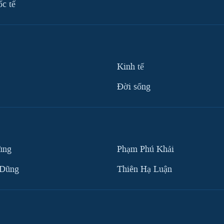
ốc tế
Kinh tế
Ðời sống
ùng
Phạm Phú Khải
 Dũng
Thiên Hạ Luận