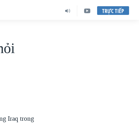
TRỰC TIẾP
hỏi
ng Iraq trong