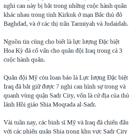
TẠI
nghi can này bị bắt trong những cuộc hành quân
VIDEO
"Tìm"
NGƯỜI VIỆT HẢI NGOẠI
HÀNH TRÌNH BẦU CỬ 2024
khác nhau trong tỉnh Kirkuk ở mạn Bắc thủ đô
NGHE
ĐỜI SỐNG
Baghdad, và ở các thị trấn Tarmiyah và Judaidah.
MỘT NĂM CHIẾN TRANH TẠI DẢI GAZA
KINH TẾ
MẠNG XÃ HỘI
GIẢI MÃ VÀNH ĐAI & CON ĐƯỜNG
KHOA HỌC
Nguồn tin cũng cho biết là lực lượng Đặc biệt
NGÀY TỊ NẠN THẾ GIỚI
Hoa Kỳ đã cố vấn cho quân đội Iraq trong cả 3
SỨC KHOẺ
TRỊNH VĨNH BÌNH - NGƯỜI HẠ 'BÊN THẮNG CUỘC'
cuộc hành quân.
Ngôn ngữ khác
VĂN HOÁ
GROUND ZERO – XƯA VÀ NAY
THỂ THAO
Quân đội Mỹ còn loan báo là Lực lượng Đặc biệt
CHI PHÍ CHIẾN TRANH AFGHANISTAN
GIÁO DỤC
Iraq đã bắt giữ được 7 nghi can hình sự trong và
CÁC GIÁ TRỊ CỘNG HÒA Ở VIỆT NAM
quanh vùng quận Sadr City, vốn là cứ địa của thủ
THƯỢNG ĐỈNH TRUMP-KIM TẠI VIỆT NAM
lãnh Hồi giáo Shia Moqtada al-Sadr.
TRỊNH VĨNH BÌNH VS. CHÍNH PHỦ VIỆT NAM
NGƯ DÂN VIỆT VÀ LÀN SÓNG TRỘM HẢI SÂM
Vài tuần nay, các binh sĩ Mỹ và Iraq đã chiến đấu
với các phiến quân Shia trong khu vực Sadr City
BÊN KIA QUỐC LỘ: TIẾNG VỌNG TỪ NÔNG THÔN MỸ