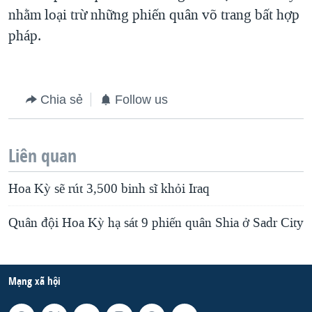
nhằm loại trừ những phiến quân võ trang bất hợp
QUAN HỆ VIỆT MỸ
pháp.
Chia sẻ
Follow us
Liên quan
Hoa Kỳ sẽ rút 3,500 binh sĩ khỏi Iraq
Quân đội Hoa Kỳ hạ sát 9 phiến quân Shia ở Sadr City
Mạng xã hội