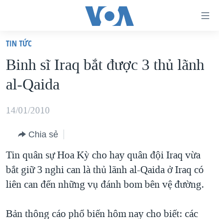
Đường
dẫn
TIN TỨC
truy
TRANG CHỦ
Binh sĩ Iraq bắt được 3 thủ lãnh
cập
VIỆT NAM
al-Qaida
Tới
HOA KỲ
nội
BIỂN ĐÔNG
14/01/2010
dung
THẾ GIỚI
chính
Chia sẻ
BLOG
Tới
Tin quân sự Hoa Kỳ cho hay quân đội Iraq vừa
điều
DIỄN ĐÀN
bắt giữ 3 nghi can là thủ lãnh al-Qaida ở Iraq có
hướng
MỤC
liên can đến những vụ đánh bom bên vệ đường.
chính
CHUYÊN ĐỀ
TỰ DO BÁO CHÍ
Đi
HỌC TIẾNG ANH
Bản thông cáo phổ biến hôm nay cho biết: các
VẠCH TRẦN TIN GIẢ
CHIẾN TRANH THƯƠNG MẠI CỦA MỸ: QUÁ KHỨ VÀ HIỆN
tới