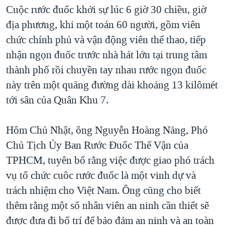
TẠI
Cuộc rước đuốc khởi sự lúc 6 giờ 30 chiều, giờ
VIDEO
"Tìm"
NGƯỜI VIỆT HẢI NGOẠI
HÀNH TRÌNH BẦU CỬ 2024
địa phương, khi một toán 60 người, gồm viên
NGHE
ĐỜI SỐNG
chức chính phủ và vận động viên thể thao, tiếp
MỘT NĂM CHIẾN TRANH TẠI DẢI GAZA
KINH TẾ
nhận ngọn đuốc trước nhà hát lớn tại trung tâm
MẠNG XÃ HỘI
GIẢI MÃ VÀNH ĐAI & CON ĐƯỜNG
KHOA HỌC
thành phố rồi chuyền tay nhau rước ngọn đuốc
NGÀY TỊ NẠN THẾ GIỚI
này trên một quãng đường dài khoảng 13 kilômét
SỨC KHOẺ
TRỊNH VĨNH BÌNH - NGƯỜI HẠ 'BÊN THẮNG CUỘC'
tới sân của Quân Khu 7.
Ngôn ngữ khác
VĂN HOÁ
GROUND ZERO – XƯA VÀ NAY
THỂ THAO
Hôm Chủ Nhật, ông Nguyễn Hoàng Năng, Phó
CHI PHÍ CHIẾN TRANH AFGHANISTAN
GIÁO DỤC
Chủ Tịch Ủy Ban Rước Đuốc Thế Vận của
CÁC GIÁ TRỊ CỘNG HÒA Ở VIỆT NAM
TPHCM, tuyên bố rằng việc được giao phó trách
THƯỢNG ĐỈNH TRUMP-KIM TẠI VIỆT NAM
vụ tổ chức cuôc rước đuốc là một vinh dự và
TRỊNH VĨNH BÌNH VS. CHÍNH PHỦ VIỆT NAM
trách nhiệm cho Việt Nam. Ông cũng cho biết
NGƯ DÂN VIỆT VÀ LÀN SÓNG TRỘM HẢI SÂM
thêm rằng một số nhân viên an ninh cần thiết sẽ
được đưa đi bố trí để bảo đảm an ninh và an toàn
BÊN KIA QUỐC LỘ: TIẾNG VỌNG TỪ NÔNG THÔN MỸ