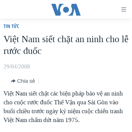
Đường
dẫn
TIN TỨC
truy
TRANG CHỦ
Việt Nam siết chặt an ninh cho lễ
cập
VIỆT NAM
rước đuốc
Tới
HOA KỲ
nội
BIỂN ĐÔNG
29/04/2008
dung
THẾ GIỚI
chính
Chia sẻ
BLOG
Tới
Việt Nam siết chặt các biện pháp bảo vệ an ninh
điều
DIỄN ĐÀN
cho cuộc rước đuốc Thế Vận qua Sài Gòn vào
hướng
MỤC
buổi chiều trước ngày kỷ niệm cuộc chiến tranh
chính
CHUYÊN ĐỀ
TỰ DO BÁO CHÍ
Việt Nam chấm dứt năm 1975.
Đi
HỌC TIẾNG ANH
VẠCH TRẦN TIN GIẢ
CHIẾN TRANH THƯƠNG MẠI CỦA MỸ: QUÁ KHỨ VÀ HIỆN
tới