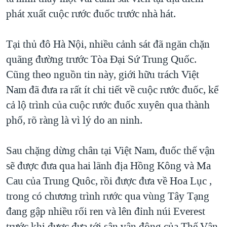
phát xuất cuộc rước đuốc trước nhà hát.
Tại thủ đô Hà Nội, nhiều cảnh sát đã ngăn chặn
quãng đường trước Tòa Đại Sứ Trung Quốc.
Cũng theo nguồn tin này, giới hữu trách Việt
Nam đã đưa ra rất ít chi tiết về cuộc rước đuốc, kể
cả lộ trình của cuộc rước đuốc xuyên qua thành
phố, rõ ràng là vì lý do an ninh.
Sau chặng dừng chân tại Việt Nam, đuốc thế vận
sẽ được đưa qua hai lãnh địa Hồng Kông và Ma
Cau của Trung Quôc, rồi được đưa về Hoa Lục ,
trong có chương trình rước qua vùng Tây Tạng
đang gập nhiều rối ren và lên đỉnh núi Everest
trước khi được đưa tới sân vận động của Thế Vận