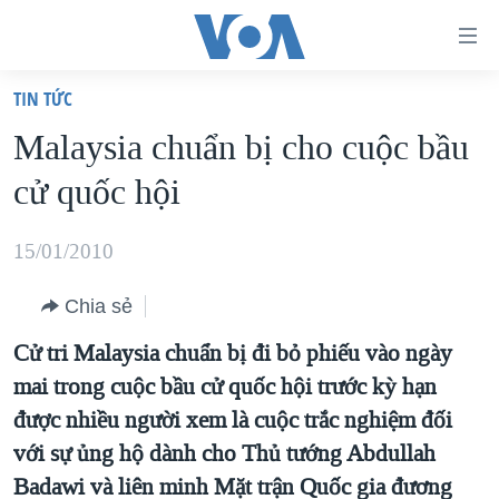
Đường
dẫn
TIN TỨC
truy
TRANG CHỦ
Malaysia chuẩn bị cho cuộc bầu
cập
VIỆT NAM
cử quốc hội
Tới
HOA KỲ
nội
BIỂN ĐÔNG
15/01/2010
dung
THẾ GIỚI
chính
Chia sẻ
BLOG
Tới
Cử tri Malaysia chuẩn bị đi bỏ phiếu vào ngày
điều
DIỄN ĐÀN
mai trong cuộc bầu cử quốc hội trước kỳ hạn
hướng
MỤC
được nhiều người xem là cuộc trắc nghiệm đối
chính
CHUYÊN ĐỀ
TỰ DO BÁO CHÍ
với sự ủng hộ dành cho Thủ tướng Abdullah
Đi
HỌC TIẾNG ANH
Badawi và liên minh Mặt trận Quốc gia đương
VẠCH TRẦN TIN GIẢ
CHIẾN TRANH THƯƠNG MẠI CỦA MỸ: QUÁ KHỨ VÀ HIỆN
tới