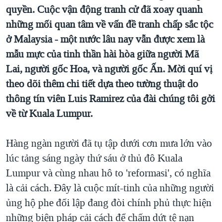
TẠI
quyền. Cuộc vận động tranh cử đã xoay quanh
VIDEO
"Tìm"
NGƯỜI VIỆT HẢI NGOẠI
HÀNH TRÌNH BẦU CỬ 2024
những mối quan tâm về vấn đề tranh chấp sắc tộc
NGHE
ĐỜI SỐNG
ở Malaysia - một nước lâu nay vẫn được xem là
MỘT NĂM CHIẾN TRANH TẠI DẢI GAZA
KINH TẾ
mẫu mực của tinh thần hài hòa giữa người Mã
MẠNG XÃ HỘI
GIẢI MÃ VÀNH ĐAI & CON ĐƯỜNG
KHOA HỌC
Lai, người gốc Hoa, và người gốc Ấn. Mời quí vị
NGÀY TỊ NẠN THẾ GIỚI
theo dõi thêm chi tiết dựa theo tường thuật do
SỨC KHOẺ
TRỊNH VĨNH BÌNH - NGƯỜI HẠ 'BÊN THẮNG CUỘC'
thông tín viên Luis Ramirez của đài chúng tôi gởi
Ngôn ngữ khác
VĂN HOÁ
GROUND ZERO – XƯA VÀ NAY
về từ Kuala Lumpur.
THỂ THAO
CHI PHÍ CHIẾN TRANH AFGHANISTAN
GIÁO DỤC
Hàng ngàn người đã tụ tập dưới cơn mưa lớn vào
CÁC GIÁ TRỊ CỘNG HÒA Ở VIỆT NAM
lúc tảng sáng ngày thứ sáu ở thủ đô Kuala
THƯỢNG ĐỈNH TRUMP-KIM TẠI VIỆT NAM
Lumpur và cùng nhau hô to 'reformasi', có nghĩa
TRỊNH VĨNH BÌNH VS. CHÍNH PHỦ VIỆT NAM
là cải cách. Đây là cuộc mít-tinh của những người
NGƯ DÂN VIỆT VÀ LÀN SÓNG TRỘM HẢI SÂM
ủng hộ phe đối lập đang đòi chính phủ thực hiện
những biện pháp cải cách để chấm dứt tệ nạn
BÊN KIA QUỐC LỘ: TIẾNG VỌNG TỪ NÔNG THÔN MỸ