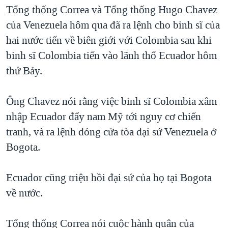
TẠI
Tổng thống Correa và Tổng thống Hugo Chavez
VIDEO
"Tìm"
NGƯỜI VIỆT HẢI NGOẠI
HÀNH TRÌNH BẦU CỬ 2024
của Venezuela hôm qua đã ra lệnh cho binh sĩ của
NGHE
ĐỜI SỐNG
hai nước tiến về biên giới với Colombia sau khi
MỘT NĂM CHIẾN TRANH TẠI DẢI GAZA
KINH TẾ
binh sĩ Colombia tiến vào lãnh thổ Ecuador hôm
MẠNG XÃ HỘI
GIẢI MÃ VÀNH ĐAI & CON ĐƯỜNG
KHOA HỌC
thứ Bảy.
NGÀY TỊ NẠN THẾ GIỚI
SỨC KHOẺ
TRỊNH VĨNH BÌNH - NGƯỜI HẠ 'BÊN THẮNG CUỘC'
Ông Chavez nói rằng việc binh sĩ Colombia xâm
Ngôn ngữ khác
VĂN HOÁ
GROUND ZERO – XƯA VÀ NAY
nhập Ecuador đẩy nam Mỹ tới nguy cơ chiến
THỂ THAO
tranh, và ra lệnh đóng cửa tòa đại sứ Venezuela ở
CHI PHÍ CHIẾN TRANH AFGHANISTAN
GIÁO DỤC
Bogota.
CÁC GIÁ TRỊ CỘNG HÒA Ở VIỆT NAM
THƯỢNG ĐỈNH TRUMP-KIM TẠI VIỆT NAM
Ecuador cũng triệu hồi đại sứ của họ tại Bogota
TRỊNH VĨNH BÌNH VS. CHÍNH PHỦ VIỆT NAM
về nước.
NGƯ DÂN VIỆT VÀ LÀN SÓNG TRỘM HẢI SÂM
Tổng thống Correa nói cuộc hành quân của
BÊN KIA QUỐC LỘ: TIẾNG VỌNG TỪ NÔNG THÔN MỸ