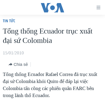
Đường
dẫn
TIN TỨC
truy
TRANG CHỦ
Tổng thống Ecuador trục xuất
cập
VIỆT NAM
đại sứ Colombia
Tới
HOA KỲ
nội
BIỂN ĐÔNG
15/01/2010
dung
THẾ GIỚI
chính
Chia sẻ
BLOG
Tới
Tổng thống Ecuador Rafael Correa đã trục xuất
điều
DIỄN ĐÀN
đại sứ Colombia khỏi Quito để đáp lại việc
hướng
MỤC
Colombia tấn công các phiến quân FARC bên
chính
CHUYÊN ĐỀ
TỰ DO BÁO CHÍ
trong lãnh thổ Ecuador.
Đi
HỌC TIẾNG ANH
VẠCH TRẦN TIN GIẢ
CHIẾN TRANH THƯƠNG MẠI CỦA MỸ: QUÁ KHỨ VÀ HIỆN
tới