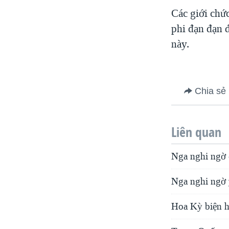
VIỆT NAM
Các giới chứ
phi đạn đạn 
NGƯ DÂN VIỆT VÀ LÀN SÓNG
TRỘM HẢI SÂM
này.
BÊN KIA QUỐC LỘ: TIẾNG VỌNG
TỪ NÔNG THÔN MỸ
QUAN HỆ VIỆT MỸ
Chia sẻ
Liên quan
Nga nghi ngờ 
Nga nghi ngờ 
Hoa Kỳ biện h