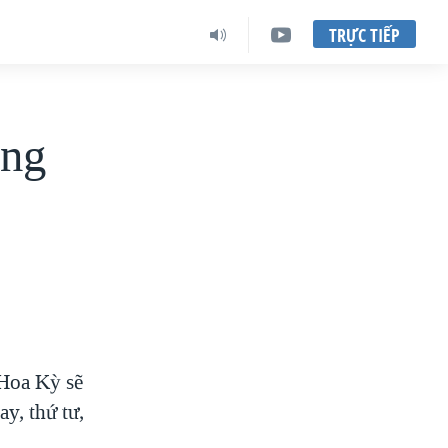
TRỰC TIẾP
ong
 Hoa Kỳ sẽ
y, thứ tư,