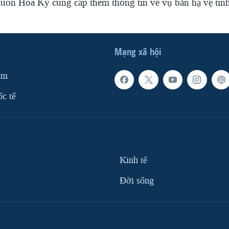
ốn Hoa Kỳ cung cấp thêm thông tin về vụ bắn hạ vệ tin
Mạng xã hội
am
ốc tế
Kinh tế
Ðời sống