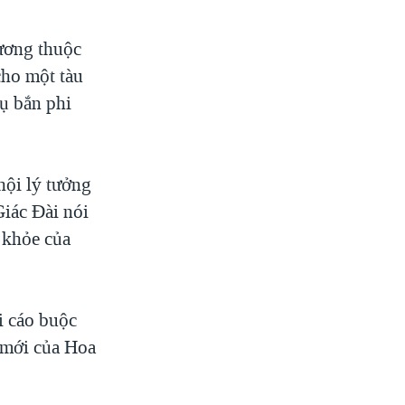
Dương thuộc
cho một tàu
ụ bắn phi
hội lý tưởng
Giác Đài nói
c khỏe của
i cáo buộc
í mới của Hoa