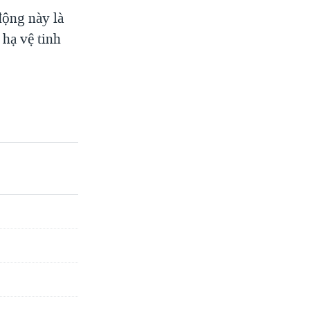
động này là
 hạ vệ tinh
p