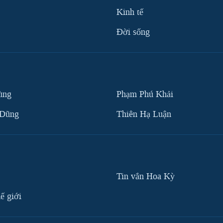
Kinh tế
Ðời sống
ùng
Phạm Phú Khải
 Dũng
Thiên Hạ Luận
Tin vắn Hoa Kỳ
ế giới