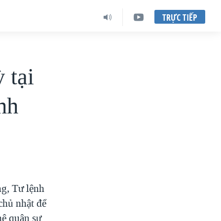
TRỰC TIẾP
 tại
nh
g, Tư lệnh
chủ nhật để
hệ quân sự