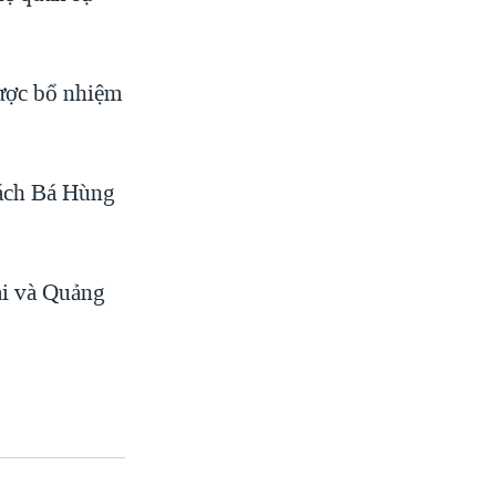
được bổ nhiệm
uách Bá Hùng
ải và Quảng