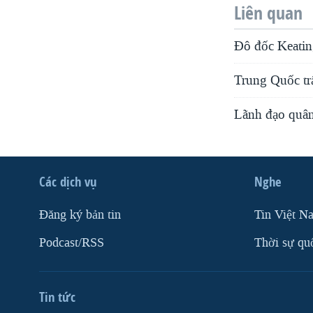
Liên quan
VIỆT NAM
NGƯ DÂN VIỆT VÀ LÀN SÓNG
Đô đốc Keatin
TRỘM HẢI SÂM
Trung Quốc tr
BÊN KIA QUỐC LỘ: TIẾNG VỌNG
TỪ NÔNG THÔN MỸ
Lãnh đạo quâ
QUAN HỆ VIỆT MỸ
Các dịch vụ
Nghe
Ðăng ký bản tin
Tin Việt N
Podcast/RSS
Thời sự qu
Tin tức