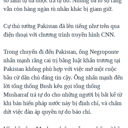
số lãnh tụ đã được trả tự do. Nhưng bà lo sợ rằng
vẫn còn hàng ngàn tù nhân khác bị giam giữ.
QUAN HỆ VIỆT MỸ
Cự thủ tướng Pakistan đã lên tiếng như trên qua
điện thoại với chương trình truyền hình CNN.
Trong chuyến đi đến Pakistan, ông Negroponte
nhấn mạnh rằng cai trị bằng luật khẩn trương tại
Pakistan không phù hợp với việc mở một cuộc
bầu cử dân chủ đáng tin cậy. Ông nhấn mạnh đến
lời tổng thống Bush kêu gọi tổng thống
Musharraf trả tự do cho những người bị bắt kể từ
khi bản hiến pháp nước này bị đinh chỉ, và chấm
dứt việc đàn áp quyền tự do báo chí.