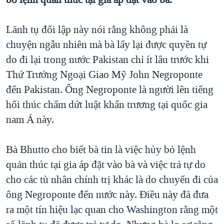
TẠI
VIDEO
"Tìm"
NGƯỜI VIỆT HẢI NGOẠI
HÀNH TRÌNH BẦU CỬ 2024
NGHE
Lãnh tụ đối lập này nói rằng không phải là
ĐỜI SỐNG
MỘT NĂM CHIẾN TRANH TẠI DẢI GAZA
chuyện ngẫu nhiên mà bà lấy lại được quyền tự
KINH TẾ
MẠNG XÃ HỘI
do đi lại trong nước Pakistan chỉ ít lâu trước khi
GIẢI MÃ VÀNH ĐAI & CON ĐƯỜNG
KHOA HỌC
Thứ Trưởng Ngoại Giao Mỹ John Negroponte
NGÀY TỊ NẠN THẾ GIỚI
SỨC KHOẺ
đến Pakistan. Ông Negroponte là người lên tiếng
TRỊNH VĨNH BÌNH - NGƯỜI HẠ 'BÊN THẮNG CUỘC'
Ngôn ngữ khác
VĂN HOÁ
hối thúc chấm dứt luật khẩn trương tại quốc gia
GROUND ZERO – XƯA VÀ NAY
nam Á này.
THỂ THAO
CHI PHÍ CHIẾN TRANH AFGHANISTAN
GIÁO DỤC
Bà Bhutto cho biết bà tin là việc hủy bỏ lệnh
CÁC GIÁ TRỊ CỘNG HÒA Ở VIỆT NAM
quản thúc tại gia áp đặt vào bà và việc trả tự do
THƯỢNG ĐỈNH TRUMP-KIM TẠI VIỆT NAM
cho các tù nhân chính trị khác là do chuyến đi của
TRỊNH VĨNH BÌNH VS. CHÍNH PHỦ VIỆT NAM
ông Negroponte đến nước này. Điều này đã đưa
NGƯ DÂN VIỆT VÀ LÀN SÓNG TRỘM HẢI SÂM
ra một tín hiệu lạc quan cho Washington rằng một
BÊN KIA QUỐC LỘ: TIẾNG VỌNG TỪ NÔNG THÔN MỸ