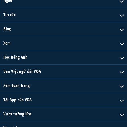
Nghe
Tin tức
Blog
Xem
Học tiếng Anh
Ban Việt ngữ đài VOA
Xem toàn trang
Tải App của VOA
Vượt tường lửa