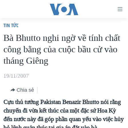
Đường
dẫn
TIN TỨC
truy
TRANG CHỦ
Bà Bhutto nghi ngờ về tính chất
cập
VIỆT NAM
công bằng của cuộc bầu cử vào
Tới
HOA KỲ
nội
tháng Giêng
BIỂN ĐÔNG
dung
THẾ GIỚI
chính
19/11/2007
BLOG
Tới
Chia sẻ
điều
DIỄN ĐÀN
hướng
Cựu thủ tướng Pakistan Benazir Bhutto nói rằng
MỤC
chính
chuyến đi vừa kết thúc của một đặc sứ Hoa Kỳ
CHUYÊN ĐỀ
TỰ DO BÁO CHÍ
Đi
đến nước này đã góp phần quan yếu vào việc hủy
HỌC TIẾNG ANH
VẠCH TRẦN TIN GIẢ
CHIẾN TRANH THƯƠNG MẠI CỦA MỸ: QUÁ KHỨ VÀ HIỆN
tới
bỏ lệnh quản thúc tại gia áp đặt vào bà.