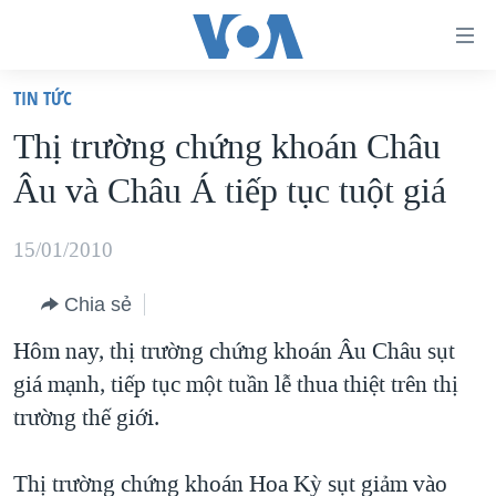
Đường
dẫn
TIN TỨC
truy
TRANG CHỦ
Thị trường chứng khoán Châu
cập
VIỆT NAM
Âu và Châu Á tiếp tục tuột giá
Tới
HOA KỲ
nội
BIỂN ĐÔNG
15/01/2010
dung
THẾ GIỚI
chính
Chia sẻ
BLOG
Tới
Hôm nay, thị trường chứng khoán Âu Châu sụt
điều
DIỄN ĐÀN
giá mạnh, tiếp tục một tuần lễ thua thiệt trên thị
hướng
MỤC
trường thế giới.
chính
CHUYÊN ĐỀ
TỰ DO BÁO CHÍ
Đi
HỌC TIẾNG ANH
Thị trường chứng khoán Hoa Kỳ sụt giảm vào
VẠCH TRẦN TIN GIẢ
CHIẾN TRANH THƯƠNG MẠI CỦA MỸ: QUÁ KHỨ VÀ HIỆN
tới