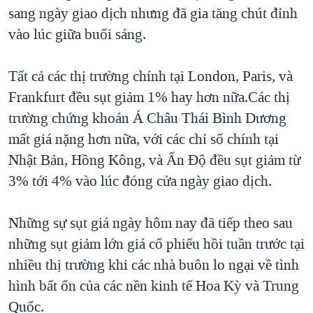
TẠI
sang ngày giao dịch nhưng đã gia tăng chút đỉnh
VIDEO
"Tìm"
NGƯỜI VIỆT HẢI NGOẠI
HÀNH TRÌNH BẦU CỬ 2024
vào lúc giữa buổi sáng.
NGHE
ĐỜI SỐNG
MỘT NĂM CHIẾN TRANH TẠI DẢI GAZA
KINH TẾ
Tất cả các thị trường chính tại London, Paris, và
MẠNG XÃ HỘI
GIẢI MÃ VÀNH ĐAI & CON ĐƯỜNG
KHOA HỌC
Frankfurt đều sụt giảm 1% hay hơn nữa.Các thị
NGÀY TỊ NẠN THẾ GIỚI
trường chứng khoán Á Châu Thái Bình Dương
SỨC KHOẺ
TRỊNH VĨNH BÌNH - NGƯỜI HẠ 'BÊN THẮNG CUỘC'
mất giá nặng hơn nữa, với các chỉ số chính tại
Ngôn ngữ khác
VĂN HOÁ
GROUND ZERO – XƯA VÀ NAY
Nhật Bản, Hồng Kông, và Ấn Độ đều sụt giảm từ
THỂ THAO
3% tới 4% vào lúc đóng cửa ngày giao dịch.
CHI PHÍ CHIẾN TRANH AFGHANISTAN
GIÁO DỤC
CÁC GIÁ TRỊ CỘNG HÒA Ở VIỆT NAM
Những sự sụt giá ngày hôm nay đã tiếp theo sau
THƯỢNG ĐỈNH TRUMP-KIM TẠI VIỆT NAM
những sụt giảm lớn giá cổ phiếu hồi tuần trước tại
TRỊNH VĨNH BÌNH VS. CHÍNH PHỦ VIỆT NAM
nhiều thị trường khi các nhà buôn lo ngại về tình
NGƯ DÂN VIỆT VÀ LÀN SÓNG TRỘM HẢI SÂM
hình bất ổn của các nền kinh tế Hoa Kỳ và Trung
Quốc.
BÊN KIA QUỐC LỘ: TIẾNG VỌNG TỪ NÔNG THÔN MỸ