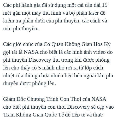
TẠI
Các phi hành gia đã sử dụng một cái cần dài 15
VIDEO
"Tìm"
NGƯỜI VIỆT HẢI NGOẠI
HÀNH TRÌNH BẦU CỬ 2024
mét gắn một máy thu hình và bộ phận laser để
NGHE
ĐỜI SỐNG
kiểm tra phần dưới của phi thuyền, các cánh và
MỘT NĂM CHIẾN TRANH TẠI DẢI GAZA
KINH TẾ
mũi phi thuyền.
MẠNG XÃ HỘI
GIẢI MÃ VÀNH ĐAI & CON ĐƯỜNG
KHOA HỌC
NGÀY TỊ NẠN THẾ GIỚI
Các giới chức của Cơ Quan Không Gian Hoa Kỳ
SỨC KHOẺ
TRỊNH VĨNH BÌNH - NGƯỜI HẠ 'BÊN THẮNG CUỘC'
gọi tắt là NASA cho biết là các hình ảnh video do
Ngôn ngữ khác
VĂN HOÁ
GROUND ZERO – XƯA VÀ NAY
phi thuyền Discovery thu trong khi được phóng
THỂ THAO
lên cho thấy có 5 mảnh nhỏ rơi ra từ lớp cách
CHI PHÍ CHIẾN TRANH AFGHANISTAN
GIÁO DỤC
nhiệt của thùng chứa nhiên liệu bên ngoài khi phi
CÁC GIÁ TRỊ CỘNG HÒA Ở VIỆT NAM
thuyền được phóng lên.
THƯỢNG ĐỈNH TRUMP-KIM TẠI VIỆT NAM
TRỊNH VĨNH BÌNH VS. CHÍNH PHỦ VIỆT NAM
Giám Đốc Chương Trình Con Thoi của NASA
NGƯ DÂN VIỆT VÀ LÀN SÓNG TRỘM HẢI SÂM
cho biết phi thuyền con thoi Discovery sẽ cập vào
Trạm Không Gian Quốc Tế để tiếp tế và thực
BÊN KIA QUỐC LỘ: TIẾNG VỌNG TỪ NÔNG THÔN MỸ