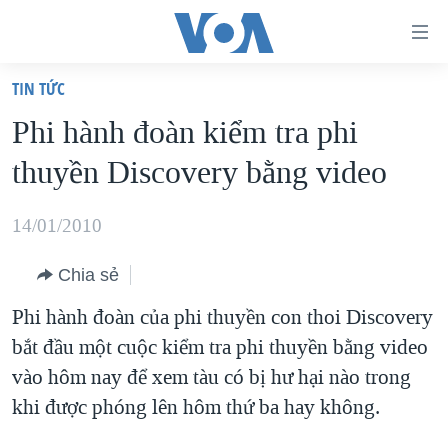
Đường
dẫn
TIN TỨC
truy
TRANG CHỦ
Phi hành đoàn kiểm tra phi
cập
VIỆT NAM
thuyền Discovery bằng video
Tới
HOA KỲ
nội
BIỂN ĐÔNG
14/01/2010
dung
THẾ GIỚI
chính
Chia sẻ
BLOG
Tới
Phi hành đoàn của phi thuyền con thoi Discovery
điều
DIỄN ĐÀN
bắt đầu một cuộc kiểm tra phi thuyền bằng video
hướng
MỤC
vào hôm nay để xem tàu có bị hư hại nào trong
chính
CHUYÊN ĐỀ
TỰ DO BÁO CHÍ
khi được phóng lên hôm thứ ba hay không.
Đi
HỌC TIẾNG ANH
VẠCH TRẦN TIN GIẢ
CHIẾN TRANH THƯƠNG MẠI CỦA MỸ: QUÁ KHỨ VÀ HIỆN
tới