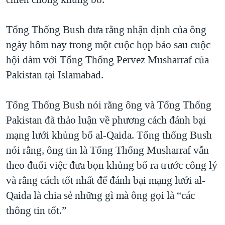
TẠI
VIDEO
"Tìm"
NGƯỜI VIỆT HẢI NGOẠI
HÀNH TRÌNH BẦU CỬ 2024
NGHE
Tổng Thống Bush đưa rằng nhận định của ông
ĐỜI SỐNG
MỘT NĂM CHIẾN TRANH TẠI DẢI GAZA
ngày hôm nay trong một cuộc họp báo sau cuộc
KINH TẾ
MẠNG XÃ HỘI
hội đàm với Tổng Thống Pervez Musharraf của
GIẢI MÃ VÀNH ĐAI & CON ĐƯỜNG
KHOA HỌC
Pakistan tại Islamabad.
NGÀY TỊ NẠN THẾ GIỚI
SỨC KHOẺ
TRỊNH VĨNH BÌNH - NGƯỜI HẠ 'BÊN THẮNG CUỘC'
Ngôn ngữ khác
VĂN HOÁ
Tổng Thống Bush nói rằng ông và Tổng Thống
GROUND ZERO – XƯA VÀ NAY
Pakistan đã thảo luận về phương cách đánh bại
THỂ THAO
CHI PHÍ CHIẾN TRANH AFGHANISTAN
mạng lưới khủng bố al-Qaida. Tổng thống Bush
GIÁO DỤC
nói rằng, ông tin là Tổng Thống Musharraf vẫn
CÁC GIÁ TRỊ CỘNG HÒA Ở VIỆT NAM
theo đuổi việc đưa bọn khủng bố ra trước công lý
THƯỢNG ĐỈNH TRUMP-KIM TẠI VIỆT NAM
và rằng cách tốt nhất để đánh bại mạng lưới al-
TRỊNH VĨNH BÌNH VS. CHÍNH PHỦ VIỆT NAM
Qaida là chia sẻ những gì mà ông gọi là “các
NGƯ DÂN VIỆT VÀ LÀN SÓNG TRỘM HẢI SÂM
thông tin tốt.”
BÊN KIA QUỐC LỘ: TIẾNG VỌNG TỪ NÔNG THÔN MỸ