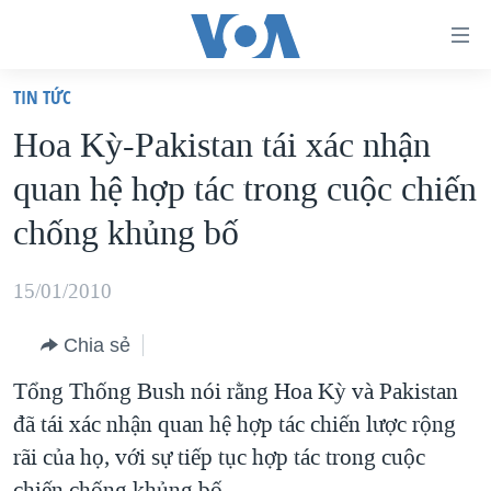
Đường
dẫn
TIN TỨC
truy
TRANG CHỦ
Hoa Kỳ-Pakistan tái xác nhận
cập
VIỆT NAM
quan hệ hợp tác trong cuộc chiến
Tới
HOA KỲ
nội
chống khủng bố
BIỂN ĐÔNG
dung
THẾ GIỚI
chính
15/01/2010
BLOG
Tới
Chia sẻ
điều
DIỄN ĐÀN
hướng
Tổng Thống Bush nói rằng Hoa Kỳ và Pakistan
MỤC
chính
đã tái xác nhận quan hệ hợp tác chiến lược rộng
CHUYÊN ĐỀ
TỰ DO BÁO CHÍ
Đi
rãi của họ, với sự tiếp tục hợp tác trong cuộc
HỌC TIẾNG ANH
VẠCH TRẦN TIN GIẢ
CHIẾN TRANH THƯƠNG MẠI CỦA MỸ: QUÁ KHỨ VÀ HIỆN
tới
chiến chống khủng bố.