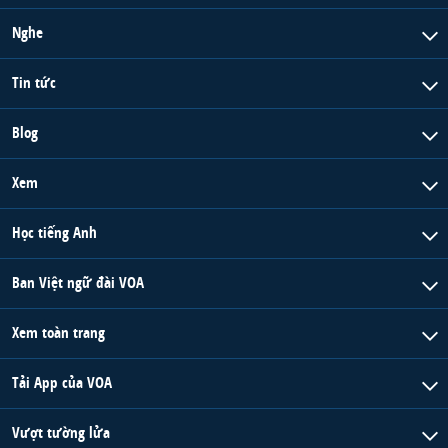
Nghe
Tin tức
Blog
Xem
Học tiếng Anh
Ban Việt ngữ đài VOA
Xem toàn trang
Tải App của VOA
Vượt tường lửa