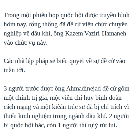
TẠI
VIDEO
"Tìm"
NGƯỜI VIỆT HẢI NGOẠI
HÀNH TRÌNH BẦU CỬ 2024
Trong một phiên họp quốc hội được truyền hình
NGHE
ĐỜI SỐNG
hôm nay, tổng thống đã đề cử viên chức chuyên
MỘT NĂM CHIẾN TRANH TẠI DẢI GAZA
KINH TẾ
nghiệp về dầu khí, ông Kazem Vaziri-Hamaneh
MẠNG XÃ HỘI
GIẢI MÃ VÀNH ĐAI & CON ĐƯỜNG
KHOA HỌC
vào chức vụ này.
NGÀY TỊ NẠN THẾ GIỚI
SỨC KHOẺ
TRỊNH VĨNH BÌNH - NGƯỜI HẠ 'BÊN THẮNG CUỘC'
Các nhà lập pháp sẽ biểu quyết về sự đề cử vào
Ngôn ngữ khác
VĂN HOÁ
GROUND ZERO – XƯA VÀ NAY
tuần tới.
THỂ THAO
CHI PHÍ CHIẾN TRANH AFGHANISTAN
GIÁO DỤC
3 người trước được ông Ahmadinejad đề cử gồm
CÁC GIÁ TRỊ CỘNG HÒA Ở VIỆT NAM
một chính trị gia, một viên chỉ huy binh đoàn
THƯỢNG ĐỈNH TRUMP-KIM TẠI VIỆT NAM
cách mạng và một kiêán trúc sư đã bị chỉ trích vì
TRỊNH VĨNH BÌNH VS. CHÍNH PHỦ VIỆT NAM
thiếu kinh nghiệm trong ngành dầu khí. 2 người
NGƯ DÂN VIỆT VÀ LÀN SÓNG TRỘM HẢI SÂM
bị quốc hội bác, còn 1 người thì tự ý rút lui.
BÊN KIA QUỐC LỘ: TIẾNG VỌNG TỪ NÔNG THÔN MỸ