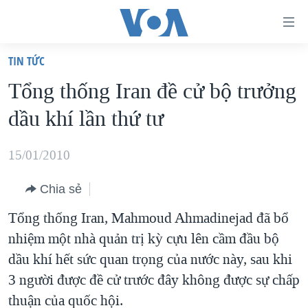
Đường
dẫn
TIN TỨC
truy
TRANG CHỦ
Tổng thống Iran đề cử bộ trưởng
cập
VIỆT NAM
dầu khí lần thứ tư
Tới
HOA KỲ
nội
BIỂN ĐÔNG
15/01/2010
dung
THẾ GIỚI
chính
Chia sẻ
BLOG
Tới
Tổng thống Iran, Mahmoud Ahmadinejad đã bổ
điều
DIỄN ĐÀN
nhiệm một nhà quản trị kỳ cựu lên cầm đầu bộ
hướng
MỤC
dầu khí hết sức quan trọng của nước này, sau khi
chính
CHUYÊN ĐỀ
TỰ DO BÁO CHÍ
3 người được đề cử trước đây không được sự chấp
Đi
HỌC TIẾNG ANH
thuận của quốc hội.
VẠCH TRẦN TIN GIẢ
CHIẾN TRANH THƯƠNG MẠI CỦA MỸ: QUÁ KHỨ VÀ HIỆN
tới