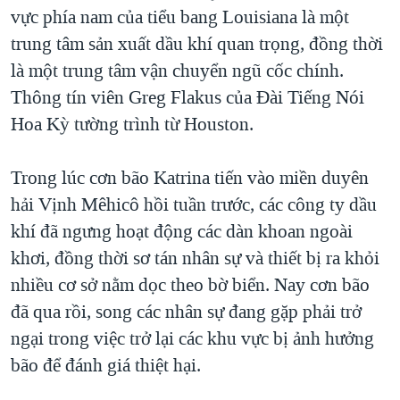
TẠI
vực phía nam của tiểu bang Louisiana là một
VIDEO
"Tìm"
NGƯỜI VIỆT HẢI NGOẠI
HÀNH TRÌNH BẦU CỬ 2024
trung tâm sản xuất dầu khí quan trọng, đồng thời
NGHE
ĐỜI SỐNG
là một trung tâm vận chuyển ngũ cốc chính.
MỘT NĂM CHIẾN TRANH TẠI DẢI GAZA
KINH TẾ
Thông tín viên Greg Flakus của Đài Tiếng Nói
MẠNG XÃ HỘI
GIẢI MÃ VÀNH ĐAI & CON ĐƯỜNG
KHOA HỌC
Hoa Kỳ tường trình từ Houston.
NGÀY TỊ NẠN THẾ GIỚI
SỨC KHOẺ
TRỊNH VĨNH BÌNH - NGƯỜI HẠ 'BÊN THẮNG CUỘC'
Trong lúc cơn bão Katrina tiến vào miền duyên
Ngôn ngữ khác
VĂN HOÁ
GROUND ZERO – XƯA VÀ NAY
hải Vịnh Mêhicô hồi tuần trước, các công ty dầu
THỂ THAO
khí đã ngưng hoạt động các dàn khoan ngoài
CHI PHÍ CHIẾN TRANH AFGHANISTAN
GIÁO DỤC
khơi, đồng thời sơ tán nhân sự và thiết bị ra khỏi
CÁC GIÁ TRỊ CỘNG HÒA Ở VIỆT NAM
nhiều cơ sở nằm dọc theo bờ biển. Nay cơn bão
THƯỢNG ĐỈNH TRUMP-KIM TẠI VIỆT NAM
đã qua rồi, song các nhân sự đang gặp phải trở
TRỊNH VĨNH BÌNH VS. CHÍNH PHỦ VIỆT NAM
ngại trong việc trở lại các khu vực bị ảnh hưởng
NGƯ DÂN VIỆT VÀ LÀN SÓNG TRỘM HẢI SÂM
bão để đánh giá thiệt hại.
BÊN KIA QUỐC LỘ: TIẾNG VỌNG TỪ NÔNG THÔN MỸ