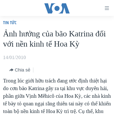
Đường
dẫn
TIN TỨC
truy
TRANG CHỦ
Ảnh hưởng của bão Katrina đối
cập
VIỆT NAM
với nền kinh tế Hoa Kỳ
Tới
HOA KỲ
nội
BIỂN ĐÔNG
14/01/2010
dung
THẾ GIỚI
chính
Chia sẻ
BLOG
Tới
Trong lúc giới hữu trách đang ước định thiệt hại
điều
DIỄN ĐÀN
do cơn bão Katrina gây ra tại khu vực duyên hải,
hướng
MỤC
phần giữa Vịnh Mêhicô của Hoa Kỳ, các nhà kinh
chính
CHUYÊN ĐỀ
TỰ DO BÁO CHÍ
tế bày tỏ quan ngại rằng thiên tai này có thể khiến
Đi
HỌC TIẾNG ANH
toàn bộ nền kinh tế Hoa Kỳ trì trệ. Cụ thể, khu
VẠCH TRẦN TIN GIẢ
CHIẾN TRANH THƯƠNG MẠI CỦA MỸ: QUÁ KHỨ VÀ HIỆN
tới