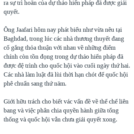
ra sự trì hoãn của dự thảo hiến pháp đã được giải
TẠI
VIDEO
"Tìm"
NGƯỜI VIỆT HẢI NGOẠI
quyết.
HÀNH TRÌNH BẦU CỬ 2024
NGHE
ĐỜI SỐNG
MỘT NĂM CHIẾN TRANH TẠI DẢI GAZA
Ông Jaafari hôm nay phát biểu như vừa nêu tại
KINH TẾ
MẠNG XÃ HỘI
GIẢI MÃ VÀNH ĐAI & CON ĐƯỜNG
Baghdad, trong lúc các nhà thương thuyết đang
KHOA HỌC
NGÀY TỊ NẠN THẾ GIỚI
cố gắng thỏa thuận với nhau về những điểm
SỨC KHOẺ
chính còn tồn đọng trong dự thảo hiến pháp đã
TRỊNH VĨNH BÌNH - NGƯỜI HẠ 'BÊN THẮNG CUỘC'
Ngôn ngữ khác
VĂN HOÁ
được đệ trình cho quốc hội vào cuối ngày thứ hai.
GROUND ZERO – XƯA VÀ NAY
THỂ THAO
Các nhà làm luật đã lùi thời hạn chót để quốc hội
CHI PHÍ CHIẾN TRANH AFGHANISTAN
phê chuẩn sang thứ năm.
GIÁO DỤC
CÁC GIÁ TRỊ CỘNG HÒA Ở VIỆT NAM
THƯỢNG ĐỈNH TRUMP-KIM TẠI VIỆT NAM
Giới hữu trách cho biết vác vấn đề về thể chế liên
bang và việc phân chia quyền hành giữa tổng
TRỊNH VĨNH BÌNH VS. CHÍNH PHỦ VIỆT NAM
thống và quốc hội vẫn chưa giải quyết xong.
NGƯ DÂN VIỆT VÀ LÀN SÓNG TRỘM HẢI SÂM
BÊN KIA QUỐC LỘ: TIẾNG VỌNG TỪ NÔNG THÔN MỸ