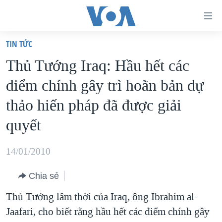
Đường
dẫn
TIN TỨC
truy
TRANG CHỦ
Thủ Tướng Iraq: Hầu hết các
cập
VIỆT NAM
điểm chính gây trì hoãn bản dự
Tới
HOA KỲ
nội
thảo hiến pháp đã được giải
BIỂN ĐÔNG
dung
quyết
THẾ GIỚI
chính
BLOG
Tới
14/01/2010
điều
DIỄN ĐÀN
hướng
Chia sẻ
MỤC
chính
Thủ Tướng lâm thời của Iraq, ông Ibrahim al-
CHUYÊN ĐỀ
TỰ DO BÁO CHÍ
Đi
Jaafari, cho biết rằng hầu hết các điểm chính gây
HỌC TIẾNG ANH
VẠCH TRẦN TIN GIẢ
CHIẾN TRANH THƯƠNG MẠI CỦA MỸ: QUÁ KHỨ VÀ HIỆN
tới