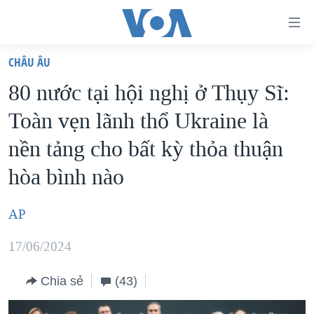
Đường
dẫn
CHÂU ÂU
truy
TRANG CHỦ
80 nước tại hội nghị ở Thụy Sĩ:
cập
VIỆT NAM
Toàn vẹn lãnh thổ Ukraine là
Tới
HOA KỲ
nội
nền tảng cho bất kỳ thỏa thuận
BIỂN ĐÔNG
dung
hòa bình nào
THẾ GIỚI
chính
BLOG
Tới
AP
điều
DIỄN ĐÀN
hướng
17/06/2024
MỤC
chính
CHUYÊN ĐỀ
TỰ DO BÁO CHÍ
Chia sẻ
(43)
Đi
HỌC TIẾNG ANH
VẠCH TRẦN TIN GIẢ
CHIẾN TRANH THƯƠNG MẠI CỦA MỸ: QUÁ KHỨ VÀ HIỆN
tới