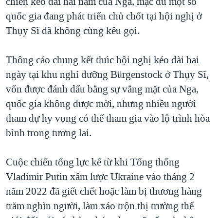
chiến kéo dài hai năm của Nga, mặc dù một số
QUAN HỆ VIỆT MỸ
quốc gia đang phát triển chủ chốt tại hội nghị ở
Thụy Sĩ đã không cùng kêu gọi.
Thông cáo chung kết thúc hội nghị kéo dài hai
ngày tại khu nghỉ dưỡng Bürgenstock ở Thụy Sĩ,
vốn được đánh dấu bằng sự vắng mặt của Nga,
quốc gia không được mời, nhưng nhiều người
tham dự hy vọng có thể tham gia vào lộ trình hòa
bình trong tương lai.
Cuộc chiến tổng lực kể từ khi Tổng thống
Vladimir Putin xâm lược Ukraine vào tháng 2
năm 2022 đã giết chết hoặc làm bị thương hàng
trăm nghìn người, làm xáo trộn thị trường thế