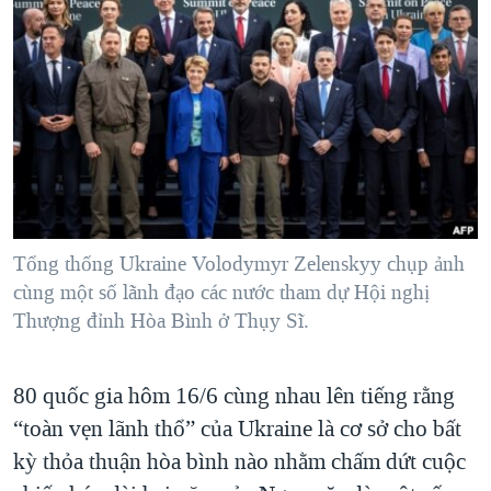
TẠI
VIDEO
"Tìm"
NGƯỜI VIỆT HẢI NGOẠI
HÀNH TRÌNH BẦU CỬ 2024
NGHE
ĐỜI SỐNG
MỘT NĂM CHIẾN TRANH TẠI DẢI GAZA
KINH TẾ
MẠNG XÃ HỘI
GIẢI MÃ VÀNH ĐAI & CON ĐƯỜNG
KHOA HỌC
NGÀY TỊ NẠN THẾ GIỚI
SỨC KHOẺ
TRỊNH VĨNH BÌNH - NGƯỜI HẠ 'BÊN THẮNG CUỘC'
Ngôn ngữ khác
VĂN HOÁ
GROUND ZERO – XƯA VÀ NAY
THỂ THAO
Tổng thống Ukraine Volodymyr Zelenskyy chụp ảnh
CHI PHÍ CHIẾN TRANH AFGHANISTAN
cùng một số lãnh đạo các nước tham dự Hội nghị
GIÁO DỤC
Thượng đỉnh Hòa Bình ở Thụy Sĩ.
CÁC GIÁ TRỊ CỘNG HÒA Ở VIỆT NAM
THƯỢNG ĐỈNH TRUMP-KIM TẠI VIỆT NAM
80 quốc gia hôm 16/6 cùng nhau lên tiếng rằng
TRỊNH VĨNH BÌNH VS. CHÍNH PHỦ VIỆT NAM
“toàn vẹn lãnh thổ” của Ukraine là cơ sở cho bất
NGƯ DÂN VIỆT VÀ LÀN SÓNG TRỘM HẢI SÂM
kỳ thỏa thuận hòa bình nào nhằm chấm dứt cuộc
BÊN KIA QUỐC LỘ: TIẾNG VỌNG TỪ NÔNG THÔN MỸ