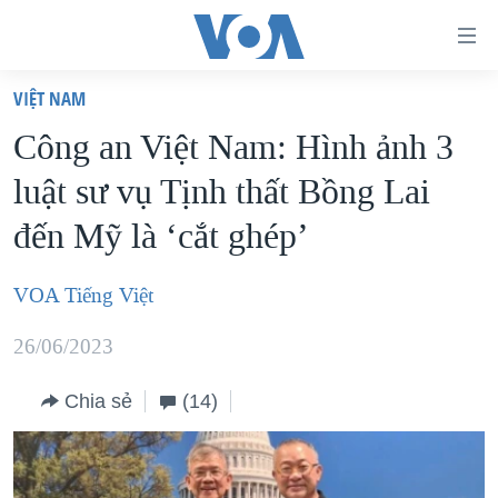
Đường
dẫn
VIỆT NAM
truy
TRANG CHỦ
Công an Việt Nam: Hình ảnh 3
cập
VIỆT NAM
luật sư vụ Tịnh thất Bồng Lai
Tới
HOA KỲ
nội
đến Mỹ là ‘cắt ghép’
BIỂN ĐÔNG
dung
THẾ GIỚI
chính
VOA Tiếng Việt
BLOG
Tới
26/06/2023
điều
DIỄN ĐÀN
hướng
MỤC
Chia sẻ
(14)
chính
CHUYÊN ĐỀ
TỰ DO BÁO CHÍ
Đi
HỌC TIẾNG ANH
VẠCH TRẦN TIN GIẢ
CHIẾN TRANH THƯƠNG MẠI CỦA MỸ: QUÁ KHỨ VÀ HIỆN
tới