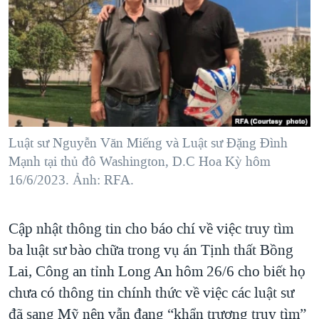
TẠI
VIDEO
"Tìm"
NGƯỜI VIỆT HẢI NGOẠI
HÀNH TRÌNH BẦU CỬ 2024
NGHE
ĐỜI SỐNG
MỘT NĂM CHIẾN TRANH TẠI DẢI GAZA
KINH TẾ
MẠNG XÃ HỘI
GIẢI MÃ VÀNH ĐAI & CON ĐƯỜNG
KHOA HỌC
NGÀY TỊ NẠN THẾ GIỚI
SỨC KHOẺ
TRỊNH VĨNH BÌNH - NGƯỜI HẠ 'BÊN THẮNG CUỘC'
Luật sư Nguyễn Văn Miếng và Luật sư Đặng Đình
Ngôn ngữ khác
VĂN HOÁ
GROUND ZERO – XƯA VÀ NAY
Mạnh tại thủ đô Washington, D.C Hoa Kỳ hôm
THỂ THAO
16/6/2023. Ảnh: RFA.
CHI PHÍ CHIẾN TRANH AFGHANISTAN
GIÁO DỤC
CÁC GIÁ TRỊ CỘNG HÒA Ở VIỆT NAM
Cập nhật thông tin cho báo chí về việc truy tìm
THƯỢNG ĐỈNH TRUMP-KIM TẠI VIỆT NAM
ba luật sư bào chữa trong vụ án Tịnh thất Bồng
TRỊNH VĨNH BÌNH VS. CHÍNH PHỦ VIỆT NAM
Lai, Công an tỉnh Long An hôm 26/6 cho biết họ
NGƯ DÂN VIỆT VÀ LÀN SÓNG TRỘM HẢI SÂM
chưa có thông tin chính thức về việc các luật sư
đã sang Mỹ nên vẫn đang “khẩn trương truy tìm”
BÊN KIA QUỐC LỘ: TIẾNG VỌNG TỪ NÔNG THÔN MỸ