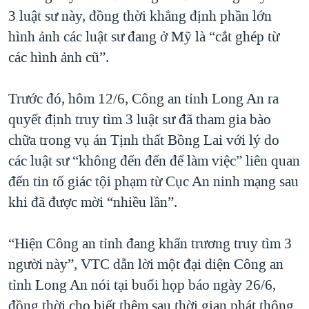
3 luật sư này, đồng thời khẳng định phần lớn
QUAN HỆ VIỆT MỸ
hình ảnh các luật sư đang ở Mỹ là “cắt ghép từ
các hình ảnh cũ”.
Trước đó, hôm 12/6, Công an tỉnh Long An ra
quyết định truy tìm 3 luật sư đã tham gia bào
chữa trong vụ án Tịnh thất Bồng Lai với lý do
các luật sư “không đến đến để làm việc” liên quan
đến tin tố giác tội phạm từ Cục An ninh mạng sau
khi đã được mời “nhiều lần”.
“Hiện Công an tỉnh đang khẩn trương truy tìm 3
người này”, VTC dẫn lời một đại diện Công an
tỉnh Long An nói tại buổi họp báo ngày 26/6,
đồng thời cho biết thêm sau thời gian phát thông