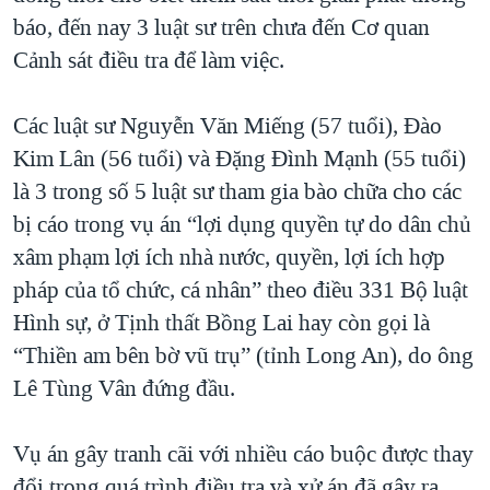
báo, đến nay 3 luật sư trên chưa đến Cơ quan
Cảnh sát điều tra để làm việc.
Các luật sư Nguyễn Văn Miếng (57 tuổi), Đào
Kim Lân (56 tuổi) và Đặng Đình Mạnh (55 tuổi)
là 3 trong số 5 luật sư tham gia bào chữa cho các
bị cáo trong vụ án “lợi dụng quyền tự do dân chủ
xâm phạm lợi ích nhà nước, quyền, lợi ích hợp
pháp của tổ chức, cá nhân” theo điều 331 Bộ luật
Hình sự, ở Tịnh thất Bồng Lai hay còn gọi là
“Thiền am bên bờ vũ trụ” (tỉnh Long An), do ông
Lê Tùng Vân đứng đầu.
Vụ án gây tranh cãi với nhiều cáo buộc được thay
đổi trong quá trình điều tra và xử án đã gây ra