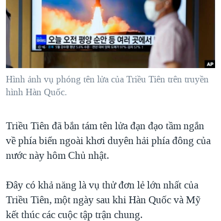
TẠI
VIDEO
"Tìm"
NGƯỜI VIỆT HẢI NGOẠI
HÀNH TRÌNH BẦU CỬ 2024
NGHE
ĐỜI SỐNG
MỘT NĂM CHIẾN TRANH TẠI DẢI GAZA
KINH TẾ
MẠNG XÃ HỘI
GIẢI MÃ VÀNH ĐAI & CON ĐƯỜNG
KHOA HỌC
NGÀY TỊ NẠN THẾ GIỚI
Hình ảnh vụ phóng tên lửa của Triều Tiên trên truyền
SỨC KHOẺ
hình Hàn Quốc.
TRỊNH VĨNH BÌNH - NGƯỜI HẠ 'BÊN THẮNG CUỘC'
Ngôn ngữ khác
VĂN HOÁ
GROUND ZERO – XƯA VÀ NAY
THỂ THAO
Triều Tiên đã bắn tám tên lửa đạn đạo tầm ngắn
CHI PHÍ CHIẾN TRANH AFGHANISTAN
GIÁO DỤC
về phía biển ngoài khơi duyên hải phía đông của
CÁC GIÁ TRỊ CỘNG HÒA Ở VIỆT NAM
nước này hôm Chủ nhật.
THƯỢNG ĐỈNH TRUMP-KIM TẠI VIỆT NAM
TRỊNH VĨNH BÌNH VS. CHÍNH PHỦ VIỆT NAM
Đây có khả năng là vụ thử đơn lẻ lớn nhất của
Triều Tiên, một ngày sau khi Hàn Quốc và Mỹ
NGƯ DÂN VIỆT VÀ LÀN SÓNG TRỘM HẢI SÂM
kết thúc các cuộc tập trận chung.
BÊN KIA QUỐC LỘ: TIẾNG VỌNG TỪ NÔNG THÔN MỸ